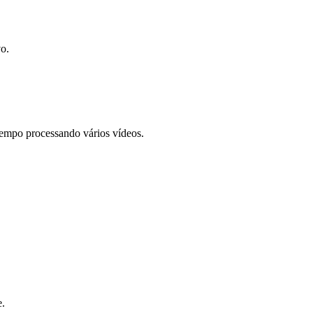
o.
empo processando vários vídeos.
e.