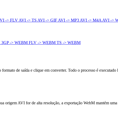
VI -> FLV
AVI -> TS
AVI -> GIF
AVI -> MP3
AVI -> M4A
AVI -> 
M
3GP -> WEBM
FLV -> WEBM
TS -> WEBM
formato de saída e clique em converter. Todo o processo é executado 
 sua origem AVI for de alta resolução, a exportação WebM mantém uma a