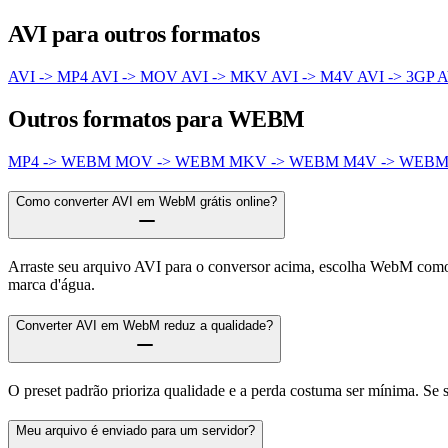
AVI para outros formatos
AVI -> MP4
AVI -> MOV
AVI -> MKV
AVI -> M4V
AVI -> 3GP
A
Outros formatos para WEBM
MP4 -> WEBM
MOV -> WEBM
MKV -> WEBM
M4V -> WEB
Como converter AVI em WebM grátis online?
Arraste seu arquivo AVI para o conversor acima, escolha WebM como 
marca d'água.
Converter AVI em WebM reduz a qualidade?
O preset padrão prioriza qualidade e a perda costuma ser mínima. Se
Meu arquivo é enviado para um servidor?