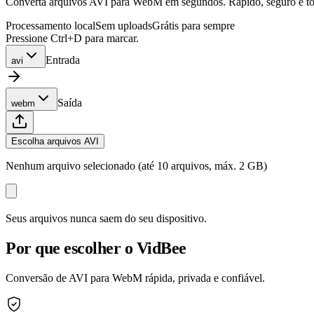
Converta arquivos AVI para WebM em segundos. Rápido, seguro e tota
Processamento local
Sem uploads
Grátis para sempre
Pressione Ctrl+D para marcar.
Entrada
avi
Saída
webm
Escolha arquivos AVI
Nenhum arquivo selecionado (até 10 arquivos, máx. 2 GB)
Seus arquivos nunca saem do seu dispositivo.
Por que escolher o VidBee
Conversão de AVI para WebM rápida, privada e confiável.