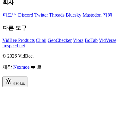
회사
피드백
Discord
Twitter
Threads
Bluesky
Mastodon
지원
다른 도구
VidBee Products
Clipii
GeoChecker
Viora
BoTab
VidVerse
lmspeed.net
© 2026 VidBee.
제작
Nexmoe
❤️ 로
라이트