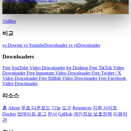
완전 무료입니다. 가입이나 계정이 필요 없습니다.
VidBee
비교
vs Downie
vs YoutubeDownloader
vs ytDownloader
Downloaders
Free YouTube Video Downloader for Desktop
Free TikTok Video
Downloader
Free Instagram Video Downloader
Free Twitter / X
Video Downloader
Free Bilibili Video Downloader
Free Facebook
Video Downloader
리소스
홈
About
무료 다운로드
기능
도구
Resources
지원 사이트
Docker
업데이트 로그
문서
GitHub
개인정보 보호정책
이용약
관