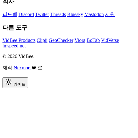
회사
피드백
Discord
Twitter
Threads
Bluesky
Mastodon
지원
다른 도구
VidBee Products
Clipii
GeoChecker
Viora
BoTab
VidVerse
lmspeed.net
© 2026 VidBee.
제작
Nexmoe
❤️ 로
라이트