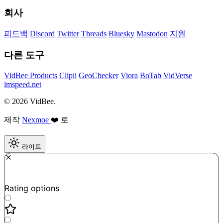
회사
피드백
Discord
Twitter
Threads
Bluesky
Mastodon
지원
다른 도구
VidBee Products
Clipii
GeoChecker
Viora
BoTab
VidVerse
lmspeed.net
© 2026 VidBee.
제작
Nexmoe
❤️ 로
라이트
Required
How do you like this tool?
Rating options