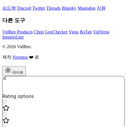
피드백
Discord
Twitter
Threads
Bluesky
Mastodon
지원
다른 도구
VidBee Products
Clipii
GeoChecker
Viora
BoTab
VidVerse
lmspeed.net
© 2026 VidBee.
제작
Nexmoe
❤️ 로
라이트
Required
How do you like this tool?
Rating options