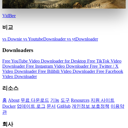
완전 무료입니다. 가입이나 계정이 필요 없습니다.
VidBee
비교
vs Downie
vs YoutubeDownloader
vs ytDownloader
Downloaders
Free YouTube Video Downloader for Desktop
Free TikTok Video
Downloader
Free Instagram Video Downloader
Free Twitter / X
Video Downloader
Free Bilibili Video Downloader
Free Facebook
Video Downloader
리소스
홈
About
무료 다운로드
기능
도구
Resources
지원 사이트
Docker
업데이트 로그
문서
GitHub
개인정보 보호정책
이용약
관
회사