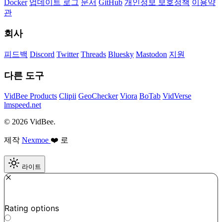
Docker
업데이트 로그
문서
GitHub
개인정보 보호정책
이용약
관
회사
피드백
Discord
Twitter
Threads
Bluesky
Mastodon
지원
다른 도구
VidBee Products
Clipii
GeoChecker
Viora
BoTab
VidVerse
lmspeed.net
© 2026 VidBee.
제작
Nexmoe
❤️ 로
라이트
Required
How do you like this tool?
Rating options