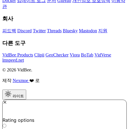
Docker
업데이트 로그
문서
GitHub
개인정보 보호정책
이용약
관
회사
피드백
Discord
Twitter
Threads
Bluesky
Mastodon
지원
다른 도구
VidBee Products
Clipii
GeoChecker
Viora
BoTab
VidVerse
lmspeed.net
© 2026 VidBee.
제작
Nexmoe
❤️ 로
라이트
Required
How do you like this tool?
Rating options