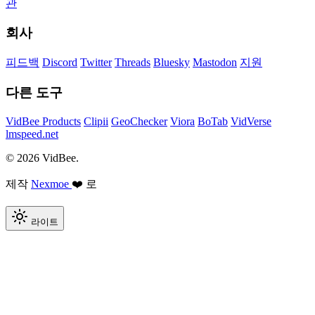
관
회사
피드백
Discord
Twitter
Threads
Bluesky
Mastodon
지원
다른 도구
VidBee Products
Clipii
GeoChecker
Viora
BoTab
VidVerse
lmspeed.net
© 2026 VidBee.
제작
Nexmoe
❤️ 로
라이트
Required
How do you like this tool?
Rating options