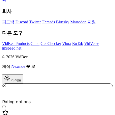
관
회사
피드백
Discord
Twitter
Threads
Bluesky
Mastodon
지원
다른 도구
VidBee Products
Clipii
GeoChecker
Viora
BoTab
VidVerse
lmspeed.net
© 2026 VidBee.
제작
Nexmoe
❤️ 로
라이트
Required
How do you like this tool?
Rating options