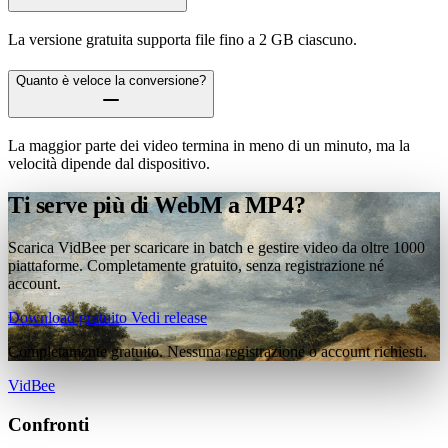
La versione gratuita supporta file fino a 2 GB ciascuno.
Quanto è veloce la conversione?
La maggior parte dei video termina in meno di un minuto, ma la
velocità dipende dal dispositivo.
Ti serve più di WebM a MP4?
Scarica VidBee per scaricare in batch e gestire video da oltre 1000
piattaforme. Completamente gratuito, senza registrazione né
account.
Download gratuito
Vedi release
Completamente gratuito. Nessuna registrazione o account richiesti.
VidBee
Confronti