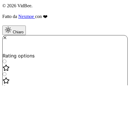
© 2026 VidBee.
Fatto da
Nexmoe
con ❤️
Chiaro
Required
How do you like this tool?
Rating options
Not good
Very satisfied