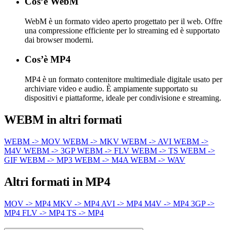
Cos’è WebM
WebM è un formato video aperto progettato per il web. Offre
una compressione efficiente per lo streaming ed è supportato
dai browser moderni.
Cos’è MP4
MP4 è un formato contenitore multimediale digitale usato per
archiviare video e audio. È ampiamente supportato su
dispositivi e piattaforme, ideale per condivisione e streaming.
WEBM in altri formati
WEBM -> MOV
WEBM -> MKV
WEBM -> AVI
WEBM ->
M4V
WEBM -> 3GP
WEBM -> FLV
WEBM -> TS
WEBM ->
GIF
WEBM -> MP3
WEBM -> M4A
WEBM -> WAV
Altri formati in MP4
MOV -> MP4
MKV -> MP4
AVI -> MP4
M4V -> MP4
3GP ->
MP4
FLV -> MP4
TS -> MP4