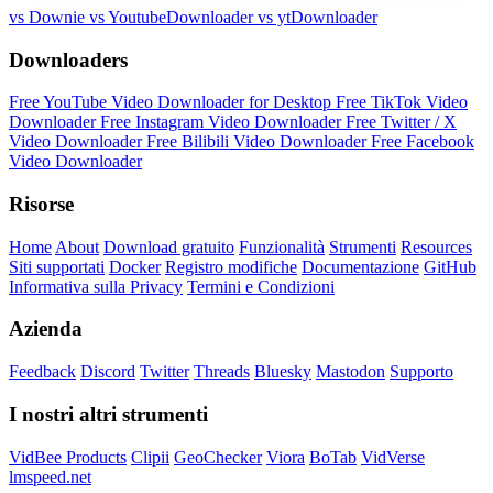
vs Downie
vs YoutubeDownloader
vs ytDownloader
Downloaders
Free YouTube Video Downloader for Desktop
Free TikTok Video
Downloader
Free Instagram Video Downloader
Free Twitter / X
Video Downloader
Free Bilibili Video Downloader
Free Facebook
Video Downloader
Risorse
Home
About
Download gratuito
Funzionalità
Strumenti
Resources
Siti supportati
Docker
Registro modifiche
Documentazione
GitHub
Informativa sulla Privacy
Termini e Condizioni
Azienda
Feedback
Discord
Twitter
Threads
Bluesky
Mastodon
Supporto
I nostri altri strumenti
VidBee Products
Clipii
GeoChecker
Viora
BoTab
VidVerse
lmspeed.net