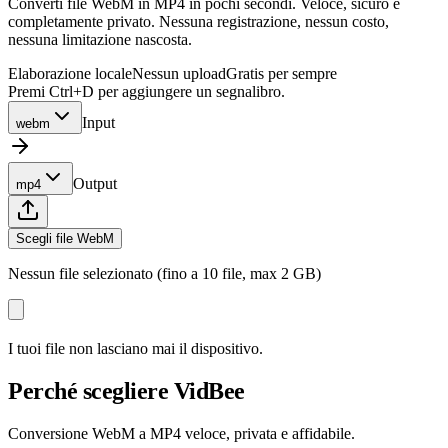
Converti file WebM in MP4 in pochi secondi. Veloce, sicuro e
completamente privato. Nessuna registrazione, nessun costo,
nessuna limitazione nascosta.
Elaborazione locale
Nessun upload
Gratis per sempre
Premi Ctrl+D per aggiungere un segnalibro.
Input
webm
Output
mp4
Scegli file WebM
Nessun file selezionato (fino a 10 file, max 2 GB)
I tuoi file non lasciano mai il dispositivo.
Perché scegliere VidBee
Conversione WebM a MP4 veloce, privata e affidabile.