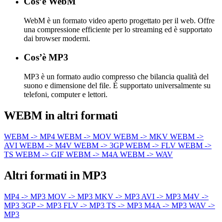
Cos’è WebM
WebM è un formato video aperto progettato per il web. Offre
una compressione efficiente per lo streaming ed è supportato
dai browser moderni.
Cos’è MP3
MP3 è un formato audio compresso che bilancia qualità del
suono e dimensione del file. È supportato universalmente su
telefoni, computer e lettori.
WEBM in altri formati
WEBM -> MP4
WEBM -> MOV
WEBM -> MKV
WEBM ->
AVI
WEBM -> M4V
WEBM -> 3GP
WEBM -> FLV
WEBM ->
TS
WEBM -> GIF
WEBM -> M4A
WEBM -> WAV
Altri formati in MP3
MP4 -> MP3
MOV -> MP3
MKV -> MP3
AVI -> MP3
M4V ->
MP3
3GP -> MP3
FLV -> MP3
TS -> MP3
M4A -> MP3
WAV ->
MP3