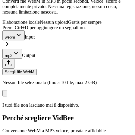
Converti file WebM in MP3 in pochi secondi. Veloce, sicuro e
completamente privato. Nessuna registrazione, nessun costo,
nessuna limitazione nascosta.
Elaborazione locale
Nessun upload
Gratis per sempre
Premi Ctrl+D per aggiungere un segnalibro.
Input
webm
Output
mp3
Scegli file WebM
Nessun file selezionato (fino a 10 file, max 2 GB)
I tuoi file non lasciano mai il dispositivo.
Perché scegliere VidBee
Conversione WebM a MP3 veloce, privata e affidabile.