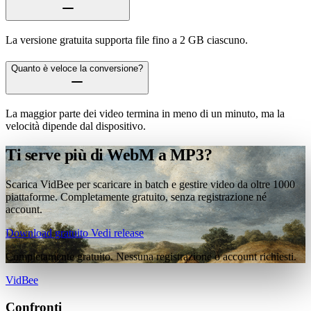
La versione gratuita supporta file fino a 2 GB ciascuno.
Quanto è veloce la conversione?
La maggior parte dei video termina in meno di un minuto, ma la
velocità dipende dal dispositivo.
Ti serve più di WebM a MP3?
Scarica VidBee per scaricare in batch e gestire video da oltre 1000
piattaforme. Completamente gratuito, senza registrazione né
account.
Download gratuito
Vedi release
Completamente gratuito. Nessuna registrazione o account richiesti.
VidBee
Confronti