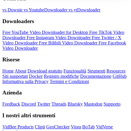
vs Downie
vs YoutubeDownloader
vs ytDownloader
Downloaders
Free YouTube Video Downloader for Desktop
Free TikTok Video
Downloader
Free Instagram Video Downloader
Free Twitter / X
Video Downloader
Free Bilibili Video Downloader
Free Facebook
Video Downloader
Risorse
Home
About
Download gratuito
Funzionalità
Strumenti
Resources
Siti supportati
Docker
Registro modifiche
Documentazione
GitHub
Informativa sulla Privacy
Termini e Condizioni
Azienda
Feedback
Discord
Twitter
Threads
Bluesky
Mastodon
Supporto
I nostri altri strumenti
VidBee Products
Clipii
GeoChecker
Viora
BoTab
VidVerse