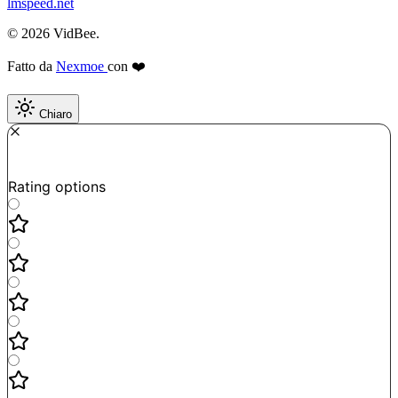
lmspeed.net
© 2026 VidBee.
Fatto da
Nexmoe
con ❤️
Chiaro
Required
How do you like this tool?
Rating options