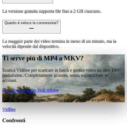
La versione gratuita supporta file fino a 2 GB ciascuno.
Quanto è veloce la conversione?
La maggior parte dei video termina in meno di un minuto, ma la
velocità dipende dal dispositivo.
Ti serve più di MP4 a MKV?
Scarica VidBee per scaricare in batch e gestire video da oltre 1000
piattaforme. Completamente gratuito, senza registrazione né
account.
Download gratuito
Vedi release
Completamente gratuito. Nessuna registrazione o account richiesti.
VidBee
Confronti