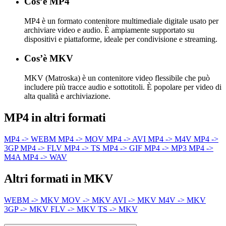
Cos’è MP4
MP4 è un formato contenitore multimediale digitale usato per
archiviare video e audio. È ampiamente supportato su
dispositivi e piattaforme, ideale per condivisione e streaming.
Cos’è MKV
MKV (Matroska) è un contenitore video flessibile che può
includere più tracce audio e sottotitoli. È popolare per video di
alta qualità e archiviazione.
MP4 in altri formati
MP4 -> WEBM
MP4 -> MOV
MP4 -> AVI
MP4 -> M4V
MP4 ->
3GP
MP4 -> FLV
MP4 -> TS
MP4 -> GIF
MP4 -> MP3
MP4 ->
M4A
MP4 -> WAV
Altri formati in MKV
WEBM -> MKV
MOV -> MKV
AVI -> MKV
M4V -> MKV
3GP -> MKV
FLV -> MKV
TS -> MKV