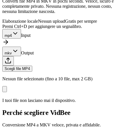
Converti file MP4 in MKV in pochi secondi. Veloce, sicuro e
completamente privato. Nessuna registrazione, nessun costo,
nessuna limitazione nascosta.
Elaborazione locale
Nessun upload
Gratis per sempre
Premi Ctrl+D per aggiungere un segnalibro.
Input
mp4
Output
mkv
Scegli file MP4
Nessun file selezionato (fino a 10 file, max 2 GB)
I tuoi file non lasciano mai il dispositivo.
Perché scegliere VidBee
Conversione MP4 a MKV veloce, privata e affidabile.