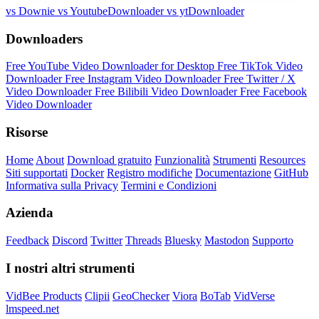
vs Downie
vs YoutubeDownloader
vs ytDownloader
Downloaders
Free YouTube Video Downloader for Desktop
Free TikTok Video
Downloader
Free Instagram Video Downloader
Free Twitter / X
Video Downloader
Free Bilibili Video Downloader
Free Facebook
Video Downloader
Risorse
Home
About
Download gratuito
Funzionalità
Strumenti
Resources
Siti supportati
Docker
Registro modifiche
Documentazione
GitHub
Informativa sulla Privacy
Termini e Condizioni
Azienda
Feedback
Discord
Twitter
Threads
Bluesky
Mastodon
Supporto
I nostri altri strumenti
VidBee Products
Clipii
GeoChecker
Viora
BoTab
VidVerse
lmspeed.net