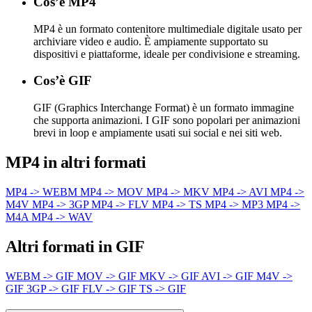
Cos’è MP4
MP4 è un formato contenitore multimediale digitale usato per
archiviare video e audio. È ampiamente supportato su
dispositivi e piattaforme, ideale per condivisione e streaming.
Cos’è GIF
GIF (Graphics Interchange Format) è un formato immagine
che supporta animazioni. I GIF sono popolari per animazioni
brevi in loop e ampiamente usati sui social e nei siti web.
MP4 in altri formati
MP4 -> WEBM
MP4 -> MOV
MP4 -> MKV
MP4 -> AVI
MP4 ->
M4V
MP4 -> 3GP
MP4 -> FLV
MP4 -> TS
MP4 -> MP3
MP4 ->
M4A
MP4 -> WAV
Altri formati in GIF
WEBM -> GIF
MOV -> GIF
MKV -> GIF
AVI -> GIF
M4V ->
GIF
3GP -> GIF
FLV -> GIF
TS -> GIF