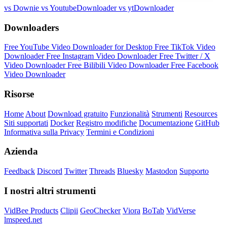
vs Downie
vs YoutubeDownloader
vs ytDownloader
Downloaders
Free YouTube Video Downloader for Desktop
Free TikTok Video
Downloader
Free Instagram Video Downloader
Free Twitter / X
Video Downloader
Free Bilibili Video Downloader
Free Facebook
Video Downloader
Risorse
Home
About
Download gratuito
Funzionalità
Strumenti
Resources
Siti supportati
Docker
Registro modifiche
Documentazione
GitHub
Informativa sulla Privacy
Termini e Condizioni
Azienda
Feedback
Discord
Twitter
Threads
Bluesky
Mastodon
Supporto
I nostri altri strumenti
VidBee Products
Clipii
GeoChecker
Viora
BoTab
VidVerse
lmspeed.net