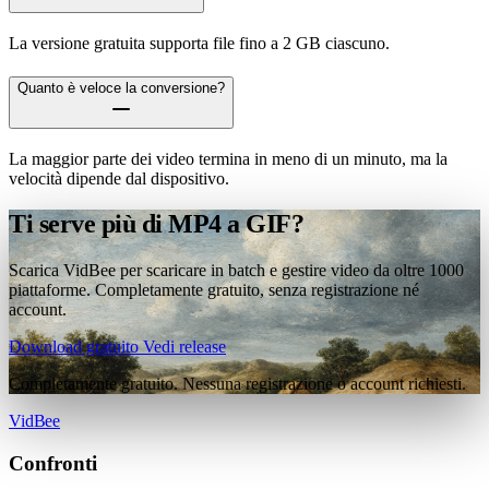
La versione gratuita supporta file fino a 2 GB ciascuno.
Quanto è veloce la conversione?
La maggior parte dei video termina in meno di un minuto, ma la
velocità dipende dal dispositivo.
Ti serve più di MP4 a GIF?
Scarica VidBee per scaricare in batch e gestire video da oltre 1000
piattaforme. Completamente gratuito, senza registrazione né
account.
Download gratuito
Vedi release
Completamente gratuito. Nessuna registrazione o account richiesti.
VidBee
Confronti