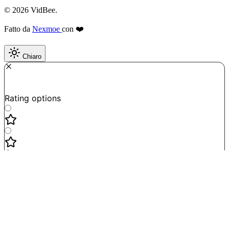
© 2026 VidBee.
Fatto da
Nexmoe
con ❤️
Chiaro
Required
How do you like this tool?
Rating options
Not good
Very satisfied