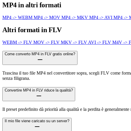
MP4 in altri formati
MP4 -> WEBM
MP4 -> MOV
MP4 -> MKV
MP4 -> AVI
MP4 ->
Altri formati in FLV
WEBM -> FLV
MOV -> FLV
MKV -> FLV
AVI -> FLV
M4V -> 
Come converto MP4 in FLV gratis online?
Trascina il tuo file MP4 nel convertitore sopra, scegli FLV come forma
senza filigrana.
Convertire MP4 in FLV riduce la qualità?
Il preset predefinito dà priorità alla qualità e la perdita è generalme
Il mio file viene caricato su un server?