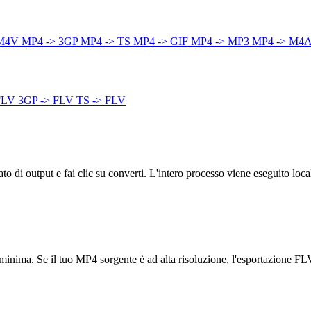
 M4V
MP4 -> 3GP
MP4 -> TS
MP4 -> GIF
MP4 -> MP3
MP4 -> M4
FLV
3GP -> FLV
TS -> FLV
to di output e fai clic su converti. L'intero processo viene eseguito loc
nte minima. Se il tuo MP4 sorgente è ad alta risoluzione, l'esportazione F