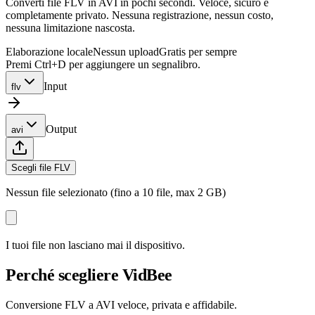
Converti file FLV in AVI in pochi secondi. Veloce, sicuro e
completamente privato. Nessuna registrazione, nessun costo,
nessuna limitazione nascosta.
Elaborazione locale
Nessun upload
Gratis per sempre
Premi Ctrl+D per aggiungere un segnalibro.
Input
flv
Output
avi
Scegli file FLV
Nessun file selezionato (fino a 10 file, max 2 GB)
I tuoi file non lasciano mai il dispositivo.
Perché scegliere VidBee
Conversione FLV a AVI veloce, privata e affidabile.