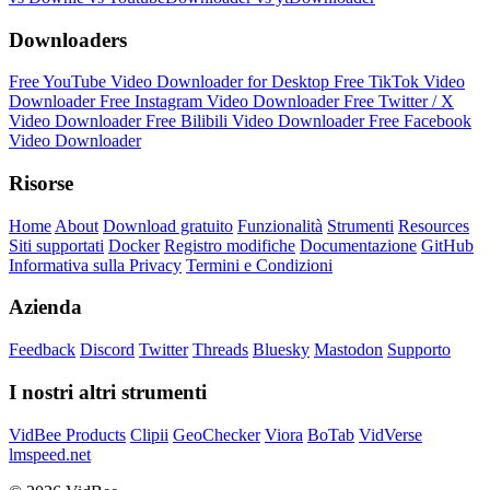
Downloaders
Free YouTube Video Downloader for Desktop
Free TikTok Video
Downloader
Free Instagram Video Downloader
Free Twitter / X
Video Downloader
Free Bilibili Video Downloader
Free Facebook
Video Downloader
Risorse
Home
About
Download gratuito
Funzionalità
Strumenti
Resources
Siti supportati
Docker
Registro modifiche
Documentazione
GitHub
Informativa sulla Privacy
Termini e Condizioni
Azienda
Feedback
Discord
Twitter
Threads
Bluesky
Mastodon
Supporto
I nostri altri strumenti
VidBee Products
Clipii
GeoChecker
Viora
BoTab
VidVerse
lmspeed.net