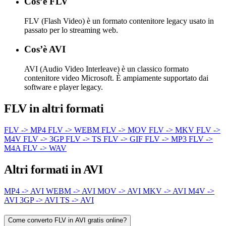
Cos’è FLV
FLV (Flash Video) è un formato contenitore legacy usato in
passato per lo streaming web.
Cos’è AVI
AVI (Audio Video Interleave) è un classico formato
contenitore video Microsoft. È ampiamente supportato dai
software e player legacy.
FLV in altri formati
FLV -> MP4
FLV -> WEBM
FLV -> MOV
FLV -> MKV
FLV ->
M4V
FLV -> 3GP
FLV -> TS
FLV -> GIF
FLV -> MP3
FLV ->
M4A
FLV -> WAV
Altri formati in AVI
MP4 -> AVI
WEBM -> AVI
MOV -> AVI
MKV -> AVI
M4V ->
AVI
3GP -> AVI
TS -> AVI
Come converto FLV in AVI gratis online?