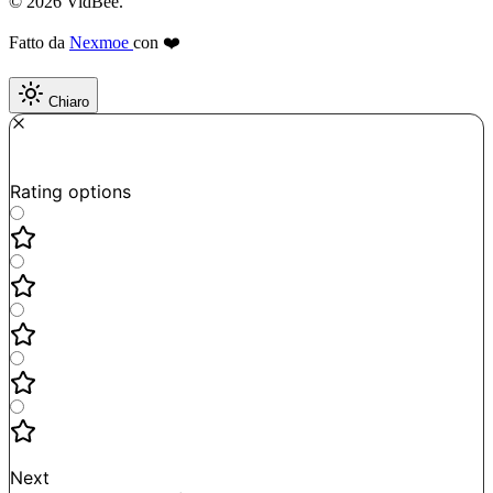
© 2026 VidBee.
Fatto da
Nexmoe
con ❤️
Chiaro
Required
How do you like this tool?
Rating options
Not good
Very satisfied
Next