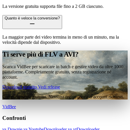
La versione gratuita supporta file fino a 2 GB ciascuno.
Quanto è veloce la conversione?
La maggior parte dei video termina in meno di un minuto, ma la
velocità dipende dal dispositivo.
Ti serve più di FLV a AVI?
Scarica VidBee per scaricare in batch e gestire video da oltre 1000
piattaforme. Completamente gratuito, senza registrazione né
account.
Download gratuito
Vedi release
Completamente gratuito. Nessuna registrazione o account richiesti.
VidBee
Confronti
vs Downie
vs YoutubeDownloader
vs ytDownloader