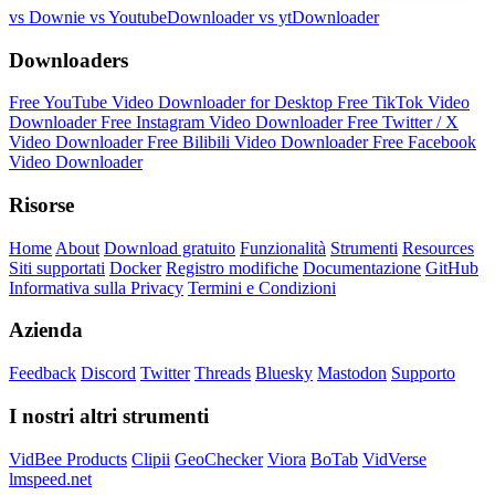
vs Downie
vs YoutubeDownloader
vs ytDownloader
Downloaders
Free YouTube Video Downloader for Desktop
Free TikTok Video
Downloader
Free Instagram Video Downloader
Free Twitter / X
Video Downloader
Free Bilibili Video Downloader
Free Facebook
Video Downloader
Risorse
Home
About
Download gratuito
Funzionalità
Strumenti
Resources
Siti supportati
Docker
Registro modifiche
Documentazione
GitHub
Informativa sulla Privacy
Termini e Condizioni
Azienda
Feedback
Discord
Twitter
Threads
Bluesky
Mastodon
Supporto
I nostri altri strumenti
VidBee Products
Clipii
GeoChecker
Viora
BoTab
VidVerse
lmspeed.net