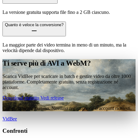
La versione gratuita supporta file fino a 2 GB ciascuno.
Quanto è veloce la conversione?
La maggior parte dei video termina in meno di un minuto, ma la
velocità dipende dal dispositivo.
Ti serve più di AVI a WebM?
Scarica VidBee per scaricare in batch e gestire video da oltre 1000
piattaforme. Completamente gratuito, senza registrazione né
account.
Download gratuito
Vedi release
Completamente gratuito. Nessuna registrazione o account richiesti.
VidBee
Confronti