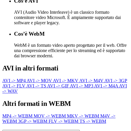
Cos’è AVI
AVI (Audio Video Interleave) è un classico formato
contenitore video Microsoft. È ampiamente supportato dai
software e player legacy.
Cos’è WebM
WebM è un formato video aperto progettato per il web. Offre
una compressione efficiente per lo streaming ed è supportato
dai browser moderni.
AVI in altri formati
AVI -> MP4
AVI -> MOV
AVI -> MKV
AVI -> M4V
AVI -> 3GP
AVI -> FLV
AVI -> TS
AVI -> GIF
AVI -> MP3
AVI -> M4A
AVI
-> WAV
Altri formati in WEBM
MP4 -> WEBM
MOV -> WEBM
MKV -> WEBM
M4V ->
WEBM
3GP -> WEBM
FLV -> WEBM
TS -> WEBM