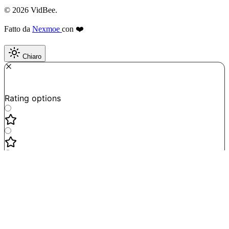
© 2026 VidBee.
Fatto da
Nexmoe
con ❤️
Chiaro
Required
How do you like this tool?
Rating options
Not good
Very satisfied