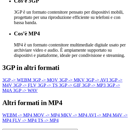
Cos’è 3GP
3GP è un formato contenitore pensato per dispositivi mobili,
progettato per una riproduzione efficiente su telefoni e con
bassa banda.
Cos’è MP4
MP4 è un formato contenitore multimediale digitale usato per
archiviare video e audio. È ampiamente supportato su
dispositivi e piattaforme, ideale per condivisione e streaming.
3GP in altri formati
3GP -> WEBM
3GP -> MOV
3GP -> MKV
3GP -> AVI
3GP ->
M4V
3GP -> FLV
3GP -> TS
3GP -> GIF
3GP -> MP3
3GP ->
M4A
3GP -> WAV
Altri formati in MP4
WEBM -> MP4
MOV -> MP4
MKV -> MP4
AVI -> MP4
M4V ->
MP4
FLV -> MP4
TS -> MP4