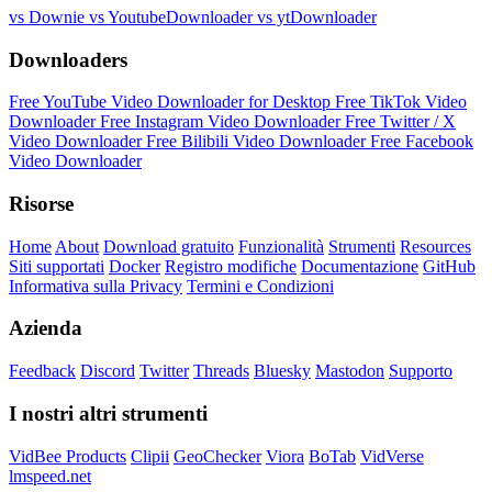
vs Downie
vs YoutubeDownloader
vs ytDownloader
Downloaders
Free YouTube Video Downloader for Desktop
Free TikTok Video
Downloader
Free Instagram Video Downloader
Free Twitter / X
Video Downloader
Free Bilibili Video Downloader
Free Facebook
Video Downloader
Risorse
Home
About
Download gratuito
Funzionalità
Strumenti
Resources
Siti supportati
Docker
Registro modifiche
Documentazione
GitHub
Informativa sulla Privacy
Termini e Condizioni
Azienda
Feedback
Discord
Twitter
Threads
Bluesky
Mastodon
Supporto
I nostri altri strumenti
VidBee Products
Clipii
GeoChecker
Viora
BoTab
VidVerse
lmspeed.net