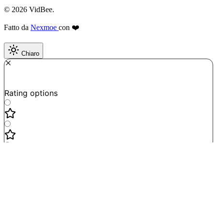
© 2026 VidBee.
Fatto da
Nexmoe
con ❤️
Chiaro
Required
How do you like this tool?
Rating options
Not good
Very satisfied