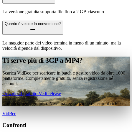
La versione gratuita supporta file fino a 2 GB ciascuno.
Quanto è veloce la conversione?
La maggior parte dei video termina in meno di un minuto, ma la
velocità dipende dal dispositivo.
Ti serve più di 3GP a MP4?
Scarica VidBee per scaricare in batch e gestire video da oltre 1000
piattaforme. Completamente gratuito, senza registrazione né
account.
Download gratuito
Vedi release
Completamente gratuito. Nessuna registrazione o account richiesti.
VidBee
Confronti