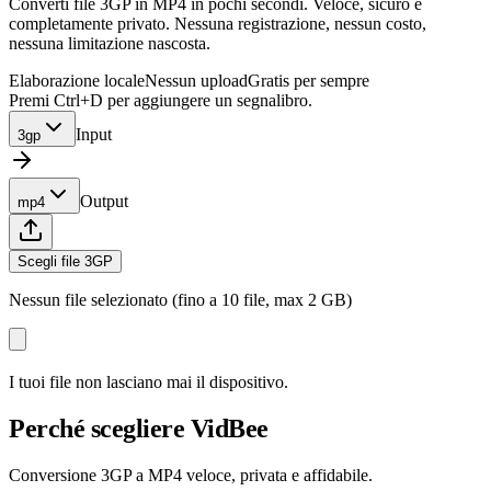
Converti file 3GP in MP4 in pochi secondi. Veloce, sicuro e
completamente privato. Nessuna registrazione, nessun costo,
nessuna limitazione nascosta.
Elaborazione locale
Nessun upload
Gratis per sempre
Premi Ctrl+D per aggiungere un segnalibro.
Input
3gp
Output
mp4
Scegli file 3GP
Nessun file selezionato (fino a 10 file, max 2 GB)
I tuoi file non lasciano mai il dispositivo.
Perché scegliere VidBee
Conversione 3GP a MP4 veloce, privata e affidabile.