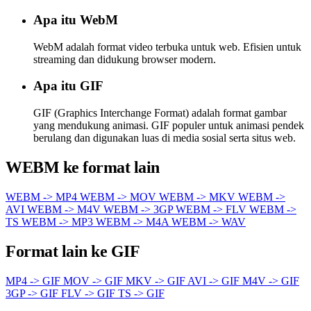
Apa itu WebM
WebM adalah format video terbuka untuk web. Efisien untuk
streaming dan didukung browser modern.
Apa itu GIF
GIF (Graphics Interchange Format) adalah format gambar
yang mendukung animasi. GIF populer untuk animasi pendek
berulang dan digunakan luas di media sosial serta situs web.
WEBM ke format lain
WEBM -> MP4
WEBM -> MOV
WEBM -> MKV
WEBM ->
AVI
WEBM -> M4V
WEBM -> 3GP
WEBM -> FLV
WEBM ->
TS
WEBM -> MP3
WEBM -> M4A
WEBM -> WAV
Format lain ke GIF
MP4 -> GIF
MOV -> GIF
MKV -> GIF
AVI -> GIF
M4V -> GIF
3GP -> GIF
FLV -> GIF
TS -> GIF