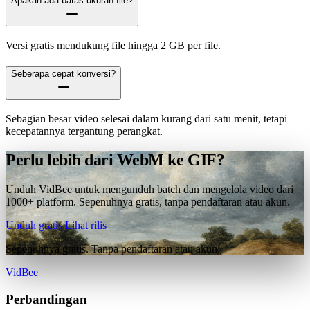
Apakah ada batas ukuran file?
Versi gratis mendukung file hingga 2 GB per file.
Seberapa cepat konversi?
Sebagian besar video selesai dalam kurang dari satu menit, tetapi
kecepatannya tergantung perangkat.
Perlu lebih dari WebM ke GIF?
Unduh VidBee untuk mengunduh batch dan mengelola video dari
1000+ platform. Sepenuhnya gratis, tanpa pendaftaran atau akun.
Unduh gratis
Lihat rilis
Sepenuhnya gratis. Tanpa pendaftaran atau akun.
VidBee
Perbandingan