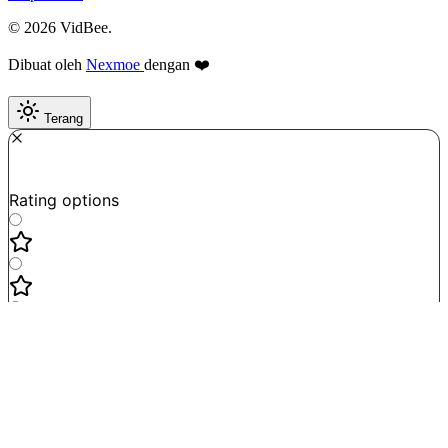
© 2026 VidBee.
Dibuat oleh
Nexmoe
dengan ❤️
Terang
Required
How do you like this tool?
Rating options
Not good
Very satisfied