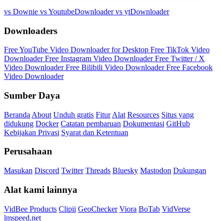
vs Downie
vs YoutubeDownloader
vs ytDownloader
Downloaders
Free YouTube Video Downloader for Desktop
Free TikTok Video
Downloader
Free Instagram Video Downloader
Free Twitter / X
Video Downloader
Free Bilibili Video Downloader
Free Facebook
Video Downloader
Sumber Daya
Beranda
About
Unduh gratis
Fitur
Alat
Resources
Situs yang
didukung
Docker
Catatan pembaruan
Dokumentasi
GitHub
Kebijakan Privasi
Syarat dan Ketentuan
Perusahaan
Masukan
Discord
Twitter
Threads
Bluesky
Mastodon
Dukungan
Alat kami lainnya
VidBee Products
Clipii
GeoChecker
Viora
BoTab
VidVerse
lmspeed.net