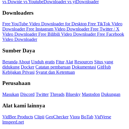
vs Downie
vs YoutubeDownloader
vs ytDownloader
Downloaders
Free YouTube Video Downloader for Desktop
Free TikTok Video
Downloader
Free Instagram Video Downloader
Free Twitter / X
Video Downloader
Free Bilibili Video Downloader
Free Facebook
Video Downloader
Sumber Daya
Beranda
About
Unduh gratis
Fitur
Alat
Resources
Situs yang
didukung
Docker
Catatan pembaruan
Dokumentasi
GitHub
Kebijakan Privasi
Syarat dan Ketentuan
Perusahaan
Masukan
Discord
Twitter
Threads
Bluesky
Mastodon
Dukungan
Alat kami lainnya
VidBee Products
Clipii
GeoChecker
Viora
BoTab
VidVerse
lmspeed.net