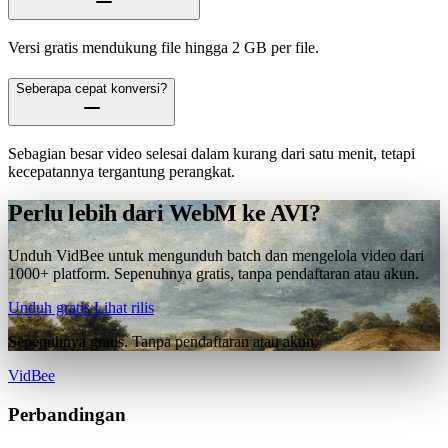
Versi gratis mendukung file hingga 2 GB per file.
Seberapa cepat konversi?
Sebagian besar video selesai dalam kurang dari satu menit, tetapi
kecepatannya tergantung perangkat.
Perlu lebih dari WebM ke AVI?
Unduh VidBee untuk mengunduh batch dan mengelola video dari
1000+ platform. Sepenuhnya gratis, tanpa pendaftaran atau akun.
Unduh gratis
Lihat rilis
Sepenuhnya gratis. Tanpa pendaftaran atau akun.
VidBee
Perbandingan