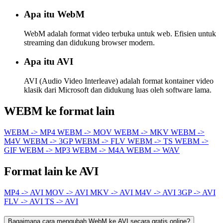
Apa itu WebM
WebM adalah format video terbuka untuk web. Efisien untuk
streaming dan didukung browser modern.
Apa itu AVI
AVI (Audio Video Interleave) adalah format kontainer video
klasik dari Microsoft dan didukung luas oleh software lama.
WEBM ke format lain
WEBM -> MP4
WEBM -> MOV
WEBM -> MKV
WEBM ->
M4V
WEBM -> 3GP
WEBM -> FLV
WEBM -> TS
WEBM ->
GIF
WEBM -> MP3
WEBM -> M4A
WEBM -> WAV
Format lain ke AVI
MP4 -> AVI
MOV -> AVI
MKV -> AVI
M4V -> AVI
3GP -> AVI
FLV -> AVI
TS -> AVI
Bagaimana cara mengubah WebM ke AVI secara gratis online?