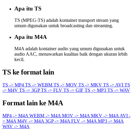
Apa itu TS
TS (MPEG-TS) adalah kontainer transport stream yang
umum digunakan untuk broadcasting dan streaming.
Apa itu M4A
M4A adalah kontainer audio yang umum digunakan untuk
audio AAC, menawarkan kualitas baik dengan ukuran lebih
kecil.
TS ke format lain
TS -> MP4
TS -> WEBM
TS -> MOV
TS -> MKV
TS -> AVI
TS
-> M4V
TS -> 3GP
TS -> FLV
TS -> GIF
TS -> MP3
TS -> WAV
Format lain ke M4A
MP4 -> M4A
WEBM -> M4A
MOV -> M4A
MKV -> M4A
AVI -
> M4A
M4V -> M4A
3GP -> M4A
FLV -> M4A
MP3 -> M4A
WAV -> M4A