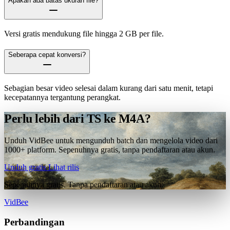
Apakah ada batas ukuran file?
Versi gratis mendukung file hingga 2 GB per file.
Seberapa cepat konversi?
Sebagian besar video selesai dalam kurang dari satu menit, tetapi
kecepatannya tergantung perangkat.
Perlu lebih dari TS ke M4A?
Unduh VidBee untuk mengunduh batch dan mengelola video dari
1000+ platform. Sepenuhnya gratis, tanpa pendaftaran atau akun.
Unduh gratis
Lihat rilis
Sepenuhnya gratis. Tanpa pendaftaran atau akun.
VidBee
Perbandingan