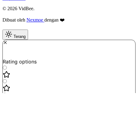
© 2026 VidBee.
Dibuat oleh
Nexmoe
dengan ❤️
Terang
Required
How do you like this tool?
Rating options
Not good
Very satisfied