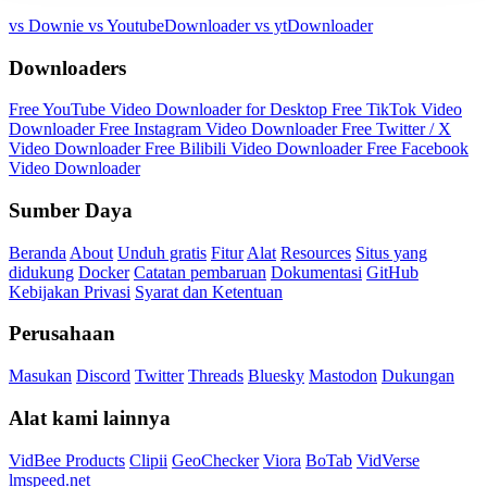
vs Downie
vs YoutubeDownloader
vs ytDownloader
Downloaders
Free YouTube Video Downloader for Desktop
Free TikTok Video
Downloader
Free Instagram Video Downloader
Free Twitter / X
Video Downloader
Free Bilibili Video Downloader
Free Facebook
Video Downloader
Sumber Daya
Beranda
About
Unduh gratis
Fitur
Alat
Resources
Situs yang
didukung
Docker
Catatan pembaruan
Dokumentasi
GitHub
Kebijakan Privasi
Syarat dan Ketentuan
Perusahaan
Masukan
Discord
Twitter
Threads
Bluesky
Mastodon
Dukungan
Alat kami lainnya
VidBee Products
Clipii
GeoChecker
Viora
BoTab
VidVerse
lmspeed.net