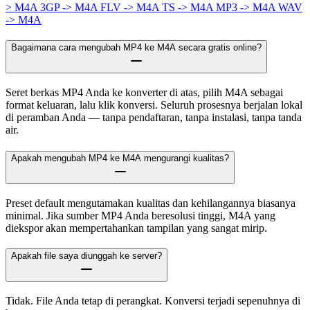
> M4A
3GP -> M4A
FLV -> M4A
TS -> M4A
MP3 -> M4A
WAV
-> M4A
Bagaimana cara mengubah MP4 ke M4A secara gratis online?
Seret berkas MP4 Anda ke konverter di atas, pilih M4A sebagai
format keluaran, lalu klik konversi. Seluruh prosesnya berjalan lokal
di peramban Anda — tanpa pendaftaran, tanpa instalasi, tanpa tanda
air.
Apakah mengubah MP4 ke M4A mengurangi kualitas?
Preset default mengutamakan kualitas dan kehilangannya biasanya
minimal. Jika sumber MP4 Anda beresolusi tinggi, M4A yang
diekspor akan mempertahankan tampilan yang sangat mirip.
Apakah file saya diunggah ke server?
Tidak. File Anda tetap di perangkat. Konversi terjadi sepenuhnya di