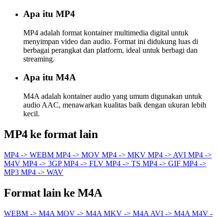
Apa itu MP4
MP4 adalah format kontainer multimedia digital untuk
menyimpan video dan audio. Format ini didukung luas di
berbagai perangkat dan platform, ideal untuk berbagi dan
streaming.
Apa itu M4A
M4A adalah kontainer audio yang umum digunakan untuk
audio AAC, menawarkan kualitas baik dengan ukuran lebih
kecil.
MP4 ke format lain
MP4 -> WEBM
MP4 -> MOV
MP4 -> MKV
MP4 -> AVI
MP4 ->
M4V
MP4 -> 3GP
MP4 -> FLV
MP4 -> TS
MP4 -> GIF
MP4 ->
MP3
MP4 -> WAV
Format lain ke M4A
WEBM -> M4A
MOV -> M4A
MKV -> M4A
AVI -> M4A
M4V -