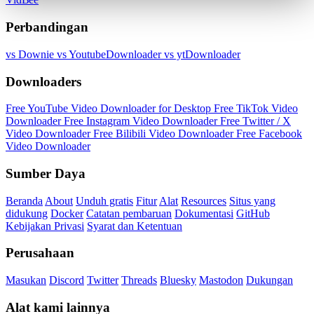
Perbandingan
vs Downie
vs YoutubeDownloader
vs ytDownloader
Downloaders
Free YouTube Video Downloader for Desktop
Free TikTok Video
Downloader
Free Instagram Video Downloader
Free Twitter / X
Video Downloader
Free Bilibili Video Downloader
Free Facebook
Video Downloader
Sumber Daya
Beranda
About
Unduh gratis
Fitur
Alat
Resources
Situs yang
didukung
Docker
Catatan pembaruan
Dokumentasi
GitHub
Kebijakan Privasi
Syarat dan Ketentuan
Perusahaan
Masukan
Discord
Twitter
Threads
Bluesky
Mastodon
Dukungan
Alat kami lainnya