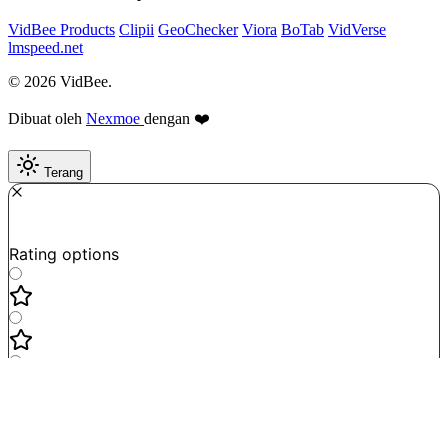
VidBee Products
Clipii
GeoChecker
Viora
BoTab
VidVerse
lmspeed.net
© 2026 VidBee.
Dibuat oleh
Nexmoe
dengan ❤️
Terang
Required
How do you like this tool?
Rating options