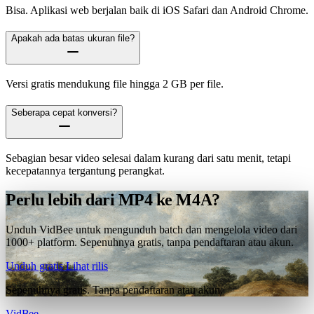
Bisa. Aplikasi web berjalan baik di iOS Safari dan Android Chrome.
Apakah ada batas ukuran file?
Versi gratis mendukung file hingga 2 GB per file.
Seberapa cepat konversi?
Sebagian besar video selesai dalam kurang dari satu menit, tetapi
kecepatannya tergantung perangkat.
Perlu lebih dari MP4 ke M4A?
Unduh VidBee untuk mengunduh batch dan mengelola video dari
1000+ platform. Sepenuhnya gratis, tanpa pendaftaran atau akun.
Unduh gratis
Lihat rilis
Sepenuhnya gratis. Tanpa pendaftaran atau akun.
VidBee