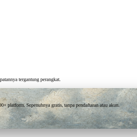
cepatannya tergantung perangkat.
 platform. Sepenuhnya gratis, tanpa pendaftaran atau akun.