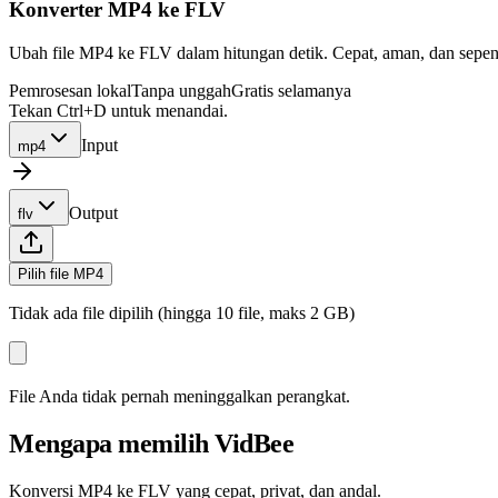
Konverter MP4 ke FLV
Ubah file MP4 ke FLV dalam hitungan detik. Cepat, aman, dan sepenuh
Pemrosesan lokal
Tanpa unggah
Gratis selamanya
Tekan Ctrl+D untuk menandai.
Input
mp4
Output
flv
Pilih file MP4
Tidak ada file dipilih (hingga 10 file, maks 2 GB)
File Anda tidak pernah meninggalkan perangkat.
Mengapa memilih VidBee
Konversi MP4 ke FLV yang cepat, privat, dan andal.