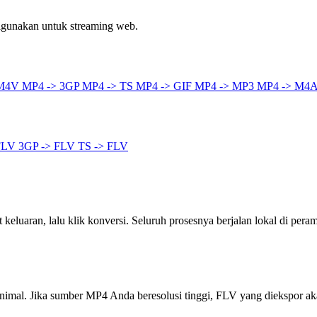
digunakan untuk streaming web.
 M4V
MP4 -> 3GP
MP4 -> TS
MP4 -> GIF
MP4 -> MP3
MP4 -> M4
FLV
3GP -> FLV
TS -> FLV
keluaran, lalu klik konversi. Seluruh prosesnya berjalan lokal di peram
inimal. Jika sumber MP4 Anda beresolusi tinggi, FLV yang diekspor a