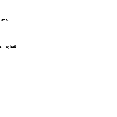
rowser.
aling baik.
.