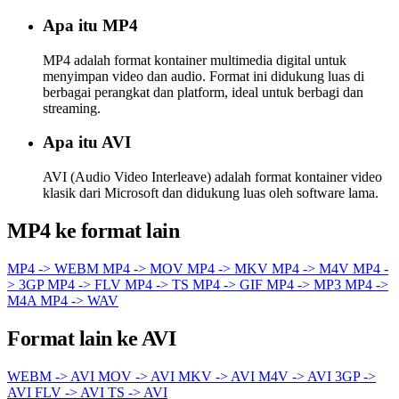
Apa itu MP4
MP4 adalah format kontainer multimedia digital untuk
menyimpan video dan audio. Format ini didukung luas di
berbagai perangkat dan platform, ideal untuk berbagi dan
streaming.
Apa itu AVI
AVI (Audio Video Interleave) adalah format kontainer video
klasik dari Microsoft dan didukung luas oleh software lama.
MP4 ke format lain
MP4 -> WEBM
MP4 -> MOV
MP4 -> MKV
MP4 -> M4V
MP4 -
> 3GP
MP4 -> FLV
MP4 -> TS
MP4 -> GIF
MP4 -> MP3
MP4 ->
M4A
MP4 -> WAV
Format lain ke AVI
WEBM -> AVI
MOV -> AVI
MKV -> AVI
M4V -> AVI
3GP ->
AVI
FLV -> AVI
TS -> AVI