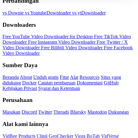
Perbandingan
vs Downie
vs YoutubeDownloader
vs ytDownloader
Downloaders
Free YouTube Video Downloader for Desktop
Free TikTok Video
Downloader
Free Instagram Video Downloader
Free Twitter / X
Video Downloader
Free Bilibili Video Downloader
Free Facebook
Video Downloader
Sumber Daya
Beranda
About
Unduh gratis
Fitur
Alat
Resources
Situs yang
didukung
Docker
Catatan pembaruan
Dokumentasi
GitHub
Kebijakan Privasi
Syarat dan Ketentuan
Perusahaan
Masukan
Discord
Twitter
Threads
Bluesky
Mastodon
Dukungan
Alat kami lainnya
VidBee Products
Clipii
GeoChecker
Viora
BoTab
VidVerse