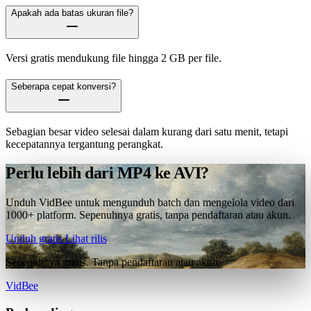
Apakah ada batas ukuran file?
Versi gratis mendukung file hingga 2 GB per file.
Seberapa cepat konversi?
Sebagian besar video selesai dalam kurang dari satu menit, tetapi
kecepatannya tergantung perangkat.
Perlu lebih dari MP4 ke AVI?
Unduh VidBee untuk mengunduh batch dan mengelola video dari
1000+ platform. Sepenuhnya gratis, tanpa pendaftaran atau akun.
Unduh gratis
Lihat rilis
Sepenuhnya gratis. Tanpa pendaftaran atau akun.
VidBee