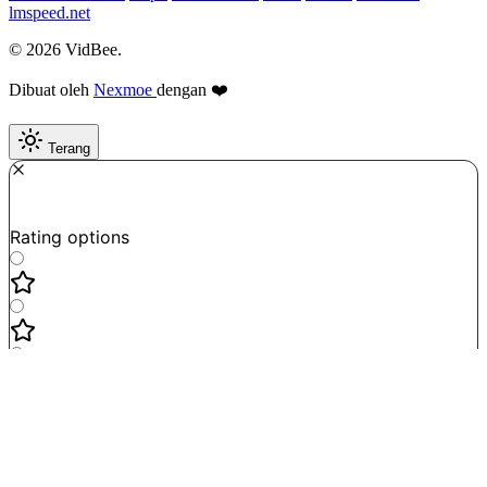
lmspeed.net
© 2026 VidBee.
Dibuat oleh
Nexmoe
dengan ❤️
Terang
Required
How do you like this tool?
Rating options