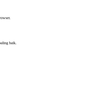
rowser.
aling baik.
.