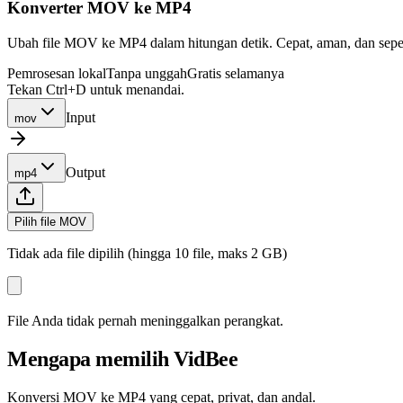
Konverter MOV ke MP4
Ubah file MOV ke MP4 dalam hitungan detik. Cepat, aman, dan sepenu
Pemrosesan lokal
Tanpa unggah
Gratis selamanya
Tekan Ctrl+D untuk menandai.
Input
mov
Output
mp4
Pilih file MOV
Tidak ada file dipilih (hingga 10 file, maks 2 GB)
File Anda tidak pernah meninggalkan perangkat.
Mengapa memilih VidBee
Konversi MOV ke MP4 yang cepat, privat, dan andal.