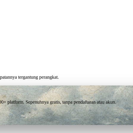
cepatannya tergantung perangkat.
 platform. Sepenuhnya gratis, tanpa pendaftaran atau akun.