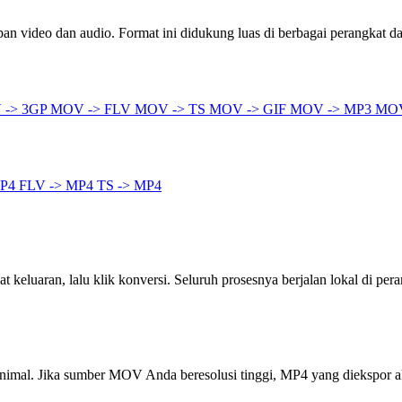
n video dan audio. Format ini didukung luas di berbagai perangkat dan
 -> 3GP
MOV -> FLV
MOV -> TS
MOV -> GIF
MOV -> MP3
MOV
MP4
FLV -> MP4
TS -> MP4
keluaran, lalu klik konversi. Seluruh prosesnya berjalan lokal di pera
inimal. Jika sumber MOV Anda beresolusi tinggi, MP4 yang diekspor 