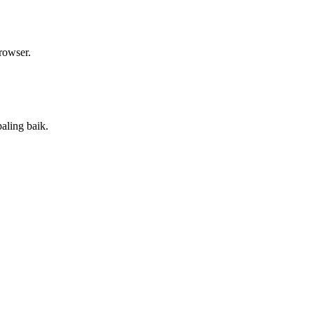
rowser.
aling baik.
.