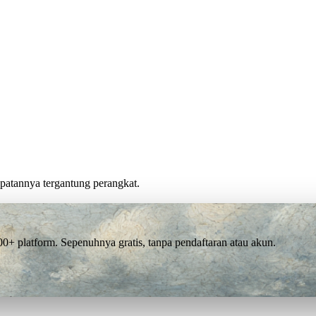
cepatannya tergantung perangkat.
 platform. Sepenuhnya gratis, tanpa pendaftaran atau akun.