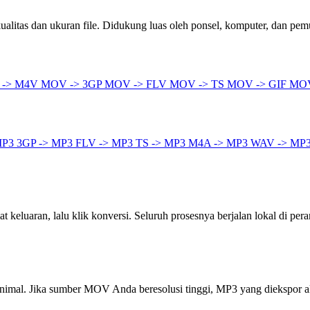
litas dan ukuran file. Didukung luas oleh ponsel, komputer, dan pem
 -> M4V
MOV -> 3GP
MOV -> FLV
MOV -> TS
MOV -> GIF
MOV
MP3
3GP -> MP3
FLV -> MP3
TS -> MP3
M4A -> MP3
WAV -> MP
keluaran, lalu klik konversi. Seluruh prosesnya berjalan lokal di pera
inimal. Jika sumber MOV Anda beresolusi tinggi, MP3 yang diekspor 