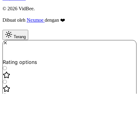
© 2026 VidBee.
Dibuat oleh
Nexmoe
dengan ❤️
Terang
Required
How do you like this tool?
Rating options
Not good
Very satisfied