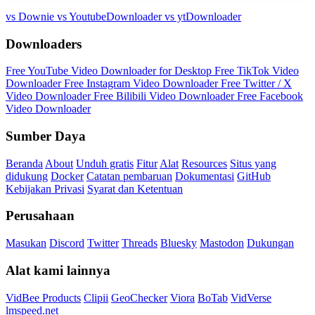
vs Downie
vs YoutubeDownloader
vs ytDownloader
Downloaders
Free YouTube Video Downloader for Desktop
Free TikTok Video
Downloader
Free Instagram Video Downloader
Free Twitter / X
Video Downloader
Free Bilibili Video Downloader
Free Facebook
Video Downloader
Sumber Daya
Beranda
About
Unduh gratis
Fitur
Alat
Resources
Situs yang
didukung
Docker
Catatan pembaruan
Dokumentasi
GitHub
Kebijakan Privasi
Syarat dan Ketentuan
Perusahaan
Masukan
Discord
Twitter
Threads
Bluesky
Mastodon
Dukungan
Alat kami lainnya
VidBee Products
Clipii
GeoChecker
Viora
BoTab
VidVerse
lmspeed.net