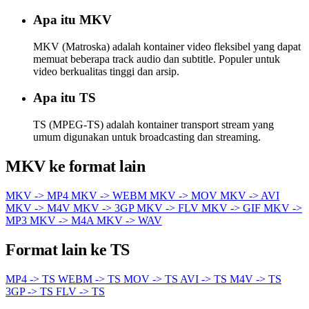
Apa itu MKV
MKV (Matroska) adalah kontainer video fleksibel yang dapat
memuat beberapa track audio dan subtitle. Populer untuk
video berkualitas tinggi dan arsip.
Apa itu TS
TS (MPEG-TS) adalah kontainer transport stream yang
umum digunakan untuk broadcasting dan streaming.
MKV ke format lain
MKV -> MP4
MKV -> WEBM
MKV -> MOV
MKV -> AVI
MKV -> M4V
MKV -> 3GP
MKV -> FLV
MKV -> GIF
MKV ->
MP3
MKV -> M4A
MKV -> WAV
Format lain ke TS
MP4 -> TS
WEBM -> TS
MOV -> TS
AVI -> TS
M4V -> TS
3GP -> TS
FLV -> TS