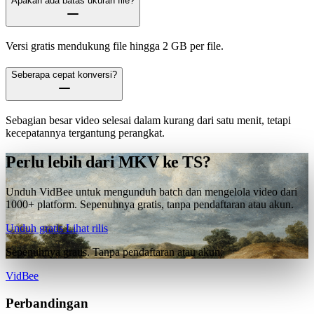
Apakah ada batas ukuran file?
Versi gratis mendukung file hingga 2 GB per file.
Seberapa cepat konversi?
Sebagian besar video selesai dalam kurang dari satu menit, tetapi
kecepatannya tergantung perangkat.
Perlu lebih dari MKV ke TS?
Unduh VidBee untuk mengunduh batch dan mengelola video dari
1000+ platform. Sepenuhnya gratis, tanpa pendaftaran atau akun.
Unduh gratis
Lihat rilis
Sepenuhnya gratis. Tanpa pendaftaran atau akun.
VidBee
Perbandingan