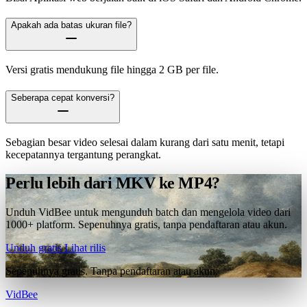
Apakah ada batas ukuran file?
Versi gratis mendukung file hingga 2 GB per file.
Seberapa cepat konversi?
Sebagian besar video selesai dalam kurang dari satu menit, tetapi
kecepatannya tergantung perangkat.
Perlu lebih dari MKV ke MP4?
Unduh VidBee untuk mengunduh batch dan mengelola video dari
1000+ platform. Sepenuhnya gratis, tanpa pendaftaran atau akun.
Unduh gratis
Lihat rilis
Sepenuhnya gratis. Tanpa pendaftaran atau akun.
VidBee