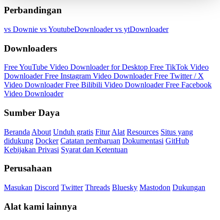
Perbandingan
vs Downie
vs YoutubeDownloader
vs ytDownloader
Downloaders
Free YouTube Video Downloader for Desktop
Free TikTok Video
Downloader
Free Instagram Video Downloader
Free Twitter / X
Video Downloader
Free Bilibili Video Downloader
Free Facebook
Video Downloader
Sumber Daya
Beranda
About
Unduh gratis
Fitur
Alat
Resources
Situs yang
didukung
Docker
Catatan pembaruan
Dokumentasi
GitHub
Kebijakan Privasi
Syarat dan Ketentuan
Perusahaan
Masukan
Discord
Twitter
Threads
Bluesky
Mastodon
Dukungan
Alat kami lainnya