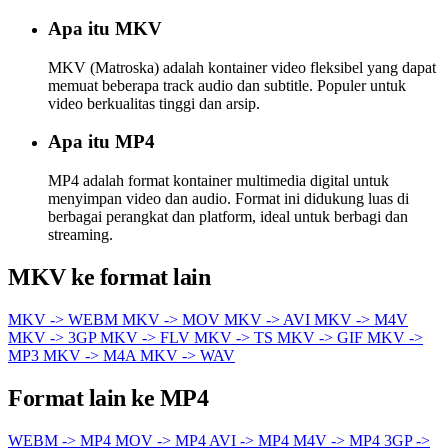
Apa itu MKV
MKV (Matroska) adalah kontainer video fleksibel yang dapat
memuat beberapa track audio dan subtitle. Populer untuk
video berkualitas tinggi dan arsip.
Apa itu MP4
MP4 adalah format kontainer multimedia digital untuk
menyimpan video dan audio. Format ini didukung luas di
berbagai perangkat dan platform, ideal untuk berbagi dan
streaming.
MKV ke format lain
MKV -> WEBM
MKV -> MOV
MKV -> AVI
MKV -> M4V
MKV -> 3GP
MKV -> FLV
MKV -> TS
MKV -> GIF
MKV ->
MP3
MKV -> M4A
MKV -> WAV
Format lain ke MP4
WEBM -> MP4
MOV -> MP4
AVI -> MP4
M4V -> MP4
3GP ->