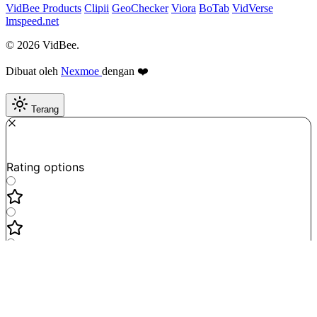
VidBee Products
Clipii
GeoChecker
Viora
BoTab
VidVerse
lmspeed.net
© 2026 VidBee.
Dibuat oleh
Nexmoe
dengan ❤️
Terang
Required
How do you like this tool?
Rating options