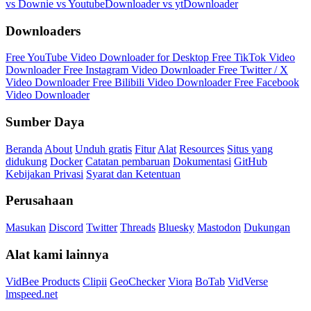
vs Downie
vs YoutubeDownloader
vs ytDownloader
Downloaders
Free YouTube Video Downloader for Desktop
Free TikTok Video
Downloader
Free Instagram Video Downloader
Free Twitter / X
Video Downloader
Free Bilibili Video Downloader
Free Facebook
Video Downloader
Sumber Daya
Beranda
About
Unduh gratis
Fitur
Alat
Resources
Situs yang
didukung
Docker
Catatan pembaruan
Dokumentasi
GitHub
Kebijakan Privasi
Syarat dan Ketentuan
Perusahaan
Masukan
Discord
Twitter
Threads
Bluesky
Mastodon
Dukungan
Alat kami lainnya
VidBee Products
Clipii
GeoChecker
Viora
BoTab
VidVerse
lmspeed.net