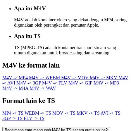
Apa itu M4V
M4V adalah kontainer video yang dekat dengan MP4, sering
digunakan oleh perangkat dan pemutar Apple.
Apa itu TS
TS (MPEG-TS) adalah kontainer transport stream yang
umum digunakan untuk broadcasting dan streaming.
M4V ke format lain
M4V -> MP4
M4V -> WEBM
M4V -> MOV
M4V -> MKV
M4V
-> AVI
M4V -> 3GP
M4V -> FLV
M4V -> GIF
M4V -> MP3
M4V -> M4A
M4V -> WAV
Format lain ke TS
MP4 -> TS
WEBM -> TS
MOV -> TS
MKV -> TS
AVI -> TS
3GP -> TS
FLV -> TS
Bagaimana cara mengubah M4V ke TS secara gratis online?