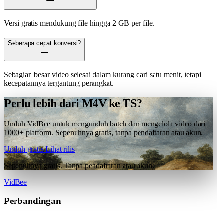
Versi gratis mendukung file hingga 2 GB per file.
Seberapa cepat konversi?
Sebagian besar video selesai dalam kurang dari satu menit, tetapi
kecepatannya tergantung perangkat.
Perlu lebih dari M4V ke TS?
Unduh VidBee untuk mengunduh batch dan mengelola video dari
1000+ platform. Sepenuhnya gratis, tanpa pendaftaran atau akun.
Unduh gratis
Lihat rilis
Sepenuhnya gratis. Tanpa pendaftaran atau akun.
VidBee
Perbandingan