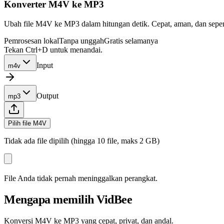
Konverter M4V ke MP3
Ubah file M4V ke MP3 dalam hitungan detik. Cepat, aman, dan sepenu
Pemrosesan lokal
Tanpa unggah
Gratis selamanya
Tekan Ctrl+D untuk menandai.
Input
m4v
Output
mp3
Pilih file M4V
Tidak ada file dipilih (hingga 10 file, maks 2 GB)
File Anda tidak pernah meninggalkan perangkat.
Mengapa memilih VidBee
Konversi M4V ke MP3 yang cepat, privat, dan andal.