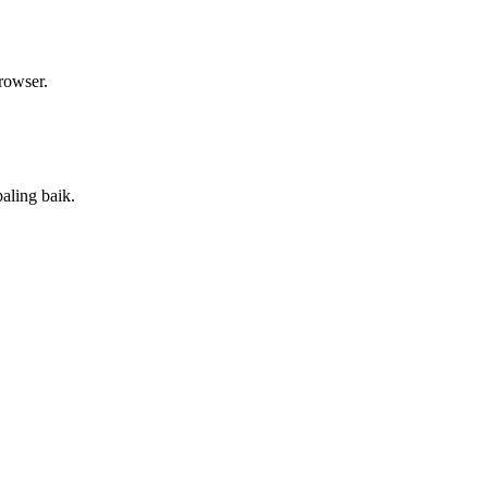
rowser.
aling baik.
.