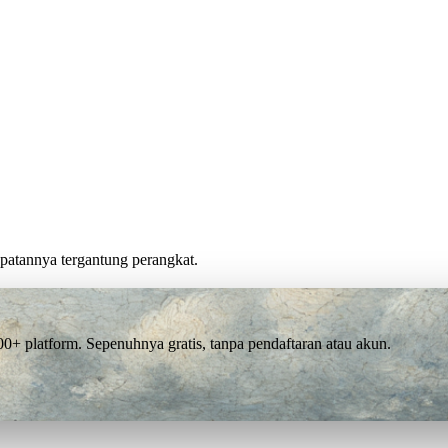
cepatannya tergantung perangkat.
 platform. Sepenuhnya gratis, tanpa pendaftaran atau akun.