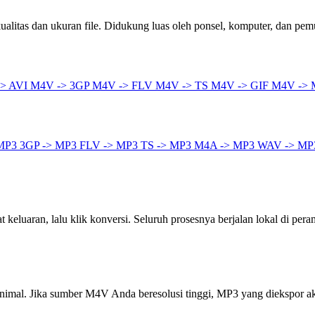
litas dan ukuran file. Didukung luas oleh ponsel, komputer, dan pem
> AVI
M4V -> 3GP
M4V -> FLV
M4V -> TS
M4V -> GIF
M4V ->
 MP3
3GP -> MP3
FLV -> MP3
TS -> MP3
M4A -> MP3
WAV -> MP
keluaran, lalu klik konversi. Seluruh prosesnya berjalan lokal di pera
inimal. Jika sumber M4V Anda beresolusi tinggi, MP3 yang diekspor a