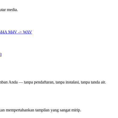
utar media.
 M4A
M4V -> WAV
3
mban Anda — tanpa pendaftaran, tanpa instalasi, tanpa tanda air.
kan mempertahankan tampilan yang sangat mirip.