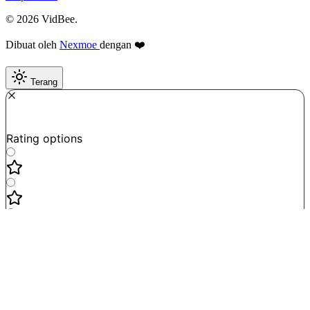
© 2026 VidBee.
Dibuat oleh
Nexmoe
dengan ❤️
Terang
Required
How do you like this tool?
Rating options
Not good
Very satisfied