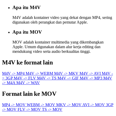
Apa itu M4V
M4V adalah kontainer video yang dekat dengan MP4, sering
digunakan oleh perangkat dan pemutar Apple.
Apa itu MOV
MOV adalah kontainer multimedia yang dikembangkan
Apple. Umum digunakan dalam alur kerja editing dan
mendukung video serta audio berkualitas tinggi.
M4V ke format lain
M4V -> MP4
M4V -> WEBM
M4V -> MKV
M4V -> AVI
M4V -
> 3GP
M4V -> FLV
M4V -> TS
M4V -> GIF
M4V -> MP3
M4V
-> M4A
M4V -> WAV
Format lain ke MOV
MP4 -> MOV
WEBM -> MOV
MKV -> MOV
AVI -> MOV
3GP
-> MOV
FLV -> MOV
TS -> MOV