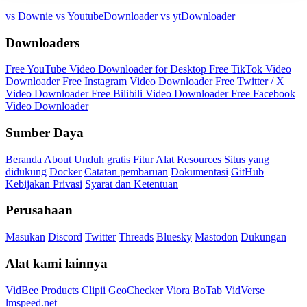
vs Downie
vs YoutubeDownloader
vs ytDownloader
Downloaders
Free YouTube Video Downloader for Desktop
Free TikTok Video
Downloader
Free Instagram Video Downloader
Free Twitter / X
Video Downloader
Free Bilibili Video Downloader
Free Facebook
Video Downloader
Sumber Daya
Beranda
About
Unduh gratis
Fitur
Alat
Resources
Situs yang
didukung
Docker
Catatan pembaruan
Dokumentasi
GitHub
Kebijakan Privasi
Syarat dan Ketentuan
Perusahaan
Masukan
Discord
Twitter
Threads
Bluesky
Mastodon
Dukungan
Alat kami lainnya
VidBee Products
Clipii
GeoChecker
Viora
BoTab
VidVerse
lmspeed.net