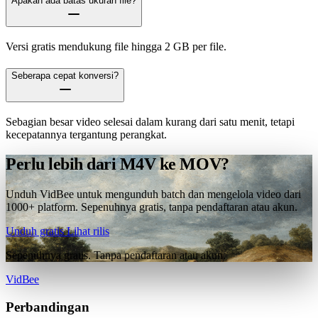
Apakah ada batas ukuran file?
Versi gratis mendukung file hingga 2 GB per file.
Seberapa cepat konversi?
Sebagian besar video selesai dalam kurang dari satu menit, tetapi
kecepatannya tergantung perangkat.
Perlu lebih dari M4V ke MOV?
Unduh VidBee untuk mengunduh batch dan mengelola video dari
1000+ platform. Sepenuhnya gratis, tanpa pendaftaran atau akun.
Unduh gratis
Lihat rilis
Sepenuhnya gratis. Tanpa pendaftaran atau akun.
VidBee
Perbandingan