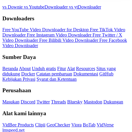
vs Downie
vs YoutubeDownloader
vs ytDownloader
Downloaders
Free YouTube Video Downloader for Desktop
Free TikTok Video
Downloader
Free Instagram Video Downloader
Free Twitter / X
Video Downloader
Free Bilibili Video Downloader
Free Facebook
Video Downloader
Sumber Daya
Beranda
About
Unduh gratis
Fitur
Alat
Resources
Situs yang
didukung
Docker
Catatan pembaruan
Dokumentasi
GitHub
Kebijakan Privasi
Syarat dan Ketentuan
Perusahaan
Masukan
Discord
Twitter
Threads
Bluesky
Mastodon
Dukungan
Alat kami lainnya
VidBee Products
Clipii
GeoChecker
Viora
BoTab
VidVerse
lmspeed.net