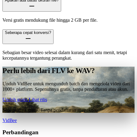
Apakah ada batas ukuran file?
Versi gratis mendukung file hingga 2 GB per file.
Seberapa cepat konversi?
Sebagian besar video selesai dalam kurang dari satu menit, tetapi
kecepatannya tergantung perangkat.
Perlu lebih dari FLV ke WAV?
Unduh VidBee untuk mengunduh batch dan mengelola video dari
1000+ platform. Sepenuhnya gratis, tanpa pendaftaran atau akun.
Unduh gratis
Lihat rilis
Sepenuhnya gratis. Tanpa pendaftaran atau akun.
VidBee
Perbandingan