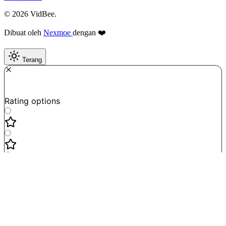
© 2026 VidBee.
Dibuat oleh
Nexmoe
dengan ❤️
Terang
Required
How do you like this tool?
Rating options
Not good
Very satisfied