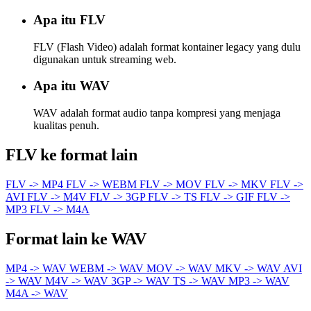
Apa itu FLV
FLV (Flash Video) adalah format kontainer legacy yang dulu
digunakan untuk streaming web.
Apa itu WAV
WAV adalah format audio tanpa kompresi yang menjaga
kualitas penuh.
FLV ke format lain
FLV -> MP4
FLV -> WEBM
FLV -> MOV
FLV -> MKV
FLV ->
AVI
FLV -> M4V
FLV -> 3GP
FLV -> TS
FLV -> GIF
FLV ->
MP3
FLV -> M4A
Format lain ke WAV
MP4 -> WAV
WEBM -> WAV
MOV -> WAV
MKV -> WAV
AVI
-> WAV
M4V -> WAV
3GP -> WAV
TS -> WAV
MP3 -> WAV
M4A -> WAV