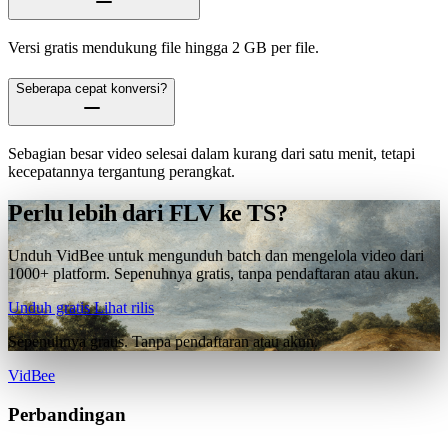
Versi gratis mendukung file hingga 2 GB per file.
Seberapa cepat konversi?
Sebagian besar video selesai dalam kurang dari satu menit, tetapi
kecepatannya tergantung perangkat.
Perlu lebih dari FLV ke TS?
Unduh VidBee untuk mengunduh batch dan mengelola video dari
1000+ platform. Sepenuhnya gratis, tanpa pendaftaran atau akun.
Unduh gratis
Lihat rilis
Sepenuhnya gratis. Tanpa pendaftaran atau akun.
VidBee
Perbandingan