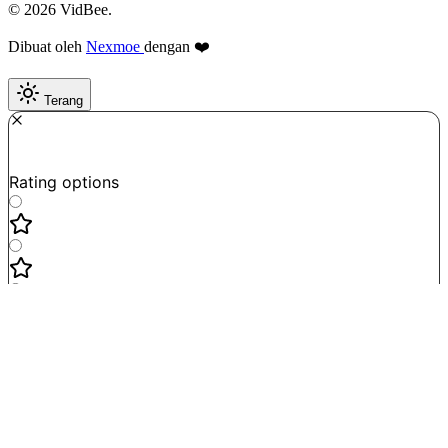
© 2026 VidBee.
Dibuat oleh
Nexmoe
dengan ❤️
Terang
Required
How do you like this tool?
Rating options
Not good
Very satisfied
Next