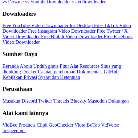
vs Downie
vs YoutubeDownloader
vs ytDownloader
Downloaders
Free YouTube Video Downloader for Desktop
Free TikTok Video
Downloader
Free Instagram Video Downloader
Free Twitter / X
Video Downloader
Free Bilibili Video Downloader
Free Facebook
Video Downloader
Sumber Daya
Beranda
About
Unduh gratis
Fitur
Alat
Resources
Situs yang
didukung
Docker
Catatan pembaruan
Dokumentasi
GitHub
Kebijakan Privasi
Syarat dan Ketentuan
Perusahaan
Masukan
Discord
Twitter
Threads
Bluesky
Mastodon
Dukungan
Alat kami lainnya
VidBee Products
Clipii
GeoChecker
Viora
BoTab
VidVerse
lmspeed.net