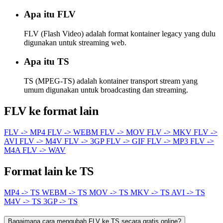
Apa itu FLV
FLV (Flash Video) adalah format kontainer legacy yang dulu
digunakan untuk streaming web.
Apa itu TS
TS (MPEG-TS) adalah kontainer transport stream yang
umum digunakan untuk broadcasting dan streaming.
FLV ke format lain
FLV -> MP4
FLV -> WEBM
FLV -> MOV
FLV -> MKV
FLV ->
AVI
FLV -> M4V
FLV -> 3GP
FLV -> GIF
FLV -> MP3
FLV ->
M4A
FLV -> WAV
Format lain ke TS
MP4 -> TS
WEBM -> TS
MOV -> TS
MKV -> TS
AVI -> TS
M4V -> TS
3GP -> TS
Bagaimana cara mengubah FLV ke TS secara gratis online?