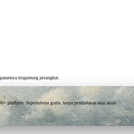
cepatannya tergantung perangkat.
 platform. Sepenuhnya gratis, tanpa pendaftaran atau akun.