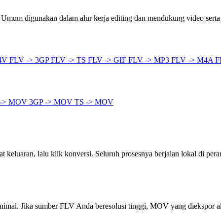
um digunakan dalam alur kerja editing dan mendukung video serta au
M4V
FLV -> 3GP
FLV -> TS
FLV -> GIF
FLV -> MP3
FLV -> M4A
F
 -> MOV
3GP -> MOV
TS -> MOV
keluaran, lalu klik konversi. Seluruh prosesnya berjalan lokal di pera
inimal. Jika sumber FLV Anda beresolusi tinggi, MOV yang diekspor 