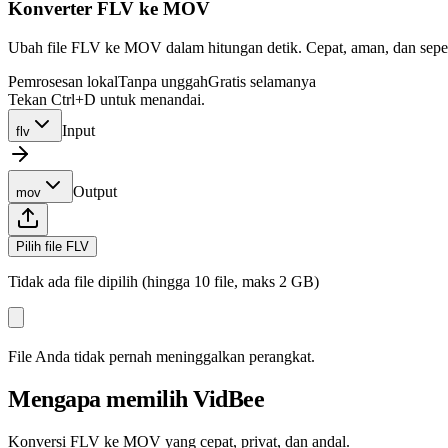
Konverter FLV ke MOV
Ubah file FLV ke MOV dalam hitungan detik. Cepat, aman, dan sepenu
Pemrosesan lokal
Tanpa unggah
Gratis selamanya
Tekan Ctrl+D untuk menandai.
Input
flv
Output
mov
Pilih file FLV
Tidak ada file dipilih (hingga 10 file, maks 2 GB)
File Anda tidak pernah meninggalkan perangkat.
Mengapa memilih VidBee
Konversi FLV ke MOV yang cepat, privat, dan andal.