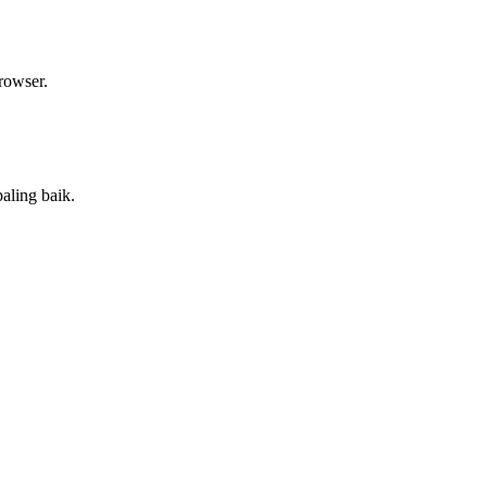
rowser.
aling baik.
.