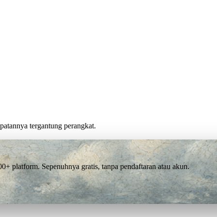
cepatannya tergantung perangkat.
 platform. Sepenuhnya gratis, tanpa pendaftaran atau akun.