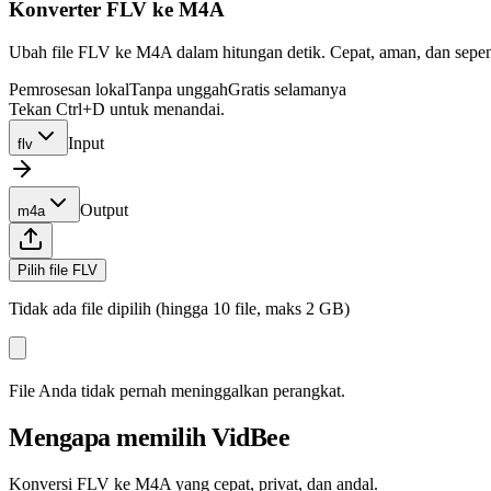
Konverter FLV ke M4A
Ubah file FLV ke M4A dalam hitungan detik. Cepat, aman, dan sepenuh
Pemrosesan lokal
Tanpa unggah
Gratis selamanya
Tekan Ctrl+D untuk menandai.
Input
flv
Output
m4a
Pilih file FLV
Tidak ada file dipilih (hingga 10 file, maks 2 GB)
File Anda tidak pernah meninggalkan perangkat.
Mengapa memilih VidBee
Konversi FLV ke M4A yang cepat, privat, dan andal.