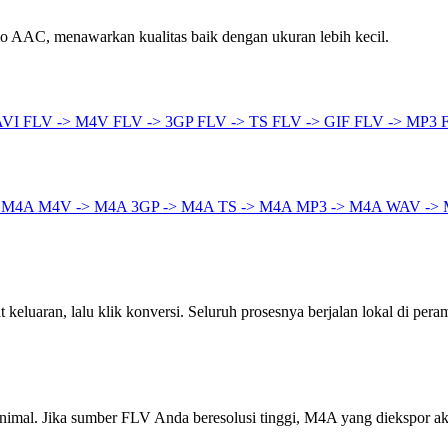
 AAC, menawarkan kualitas baik dengan ukuran lebih kecil.
AVI
FLV -> M4V
FLV -> 3GP
FLV -> TS
FLV -> GIF
FLV -> MP3
> M4A
M4V -> M4A
3GP -> M4A
TS -> M4A
MP3 -> M4A
WAV ->
keluaran, lalu klik konversi. Seluruh prosesnya berjalan lokal di pera
inimal. Jika sumber FLV Anda beresolusi tinggi, M4A yang diekspor a