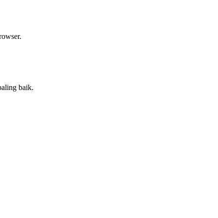
rowser.
aling baik.
.