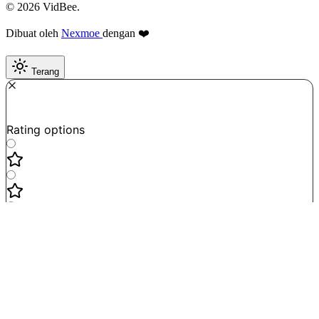
© 2026 VidBee.
Dibuat oleh
Nexmoe
dengan ❤️
Terang
Required
How do you like this tool?
Rating options
Not good
Very satisfied
Next