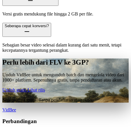
Versi gratis mendukung file hingga 2 GB per file.
Seberapa cepat konversi?
Sebagian besar video selesai dalam kurang dari satu menit, tetapi
kecepatannya tergantung perangkat.
Perlu lebih dari FLV ke 3GP?
Unduh VidBee untuk mengunduh batch dan mengelola video dari
1000+ platform. Sepenuhnya gratis, tanpa pendaftaran atau akun.
Unduh gratis
Lihat rilis
Sepenuhnya gratis. Tanpa pendaftaran atau akun.
VidBee
Perbandingan