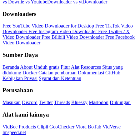
vs Downie
vs YoutubeDownloader
vs ytDownloader
Downloaders
Free YouTube Video Downloader for Desktop
Free TikTok Video
Downloader
Free Instagram Video Downloader
Free Twitter / X
Video Downloader
Free Bilibili Video Downloader
Free Facebook
Video Downloader
Sumber Daya
Beranda
About
Unduh gratis
Fitur
Alat
Resources
Situs yang
didukung
Docker
Catatan pembaruan
Dokumentasi
GitHub
Kebijakan Privasi
Syarat dan Ketentuan
Perusahaan
Masukan
Discord
Twitter
Threads
Bluesky
Mastodon
Dukungan
Alat kami lainnya
VidBee Products
Clipii
GeoChecker
Viora
BoTab
VidVerse
lmspeed.net