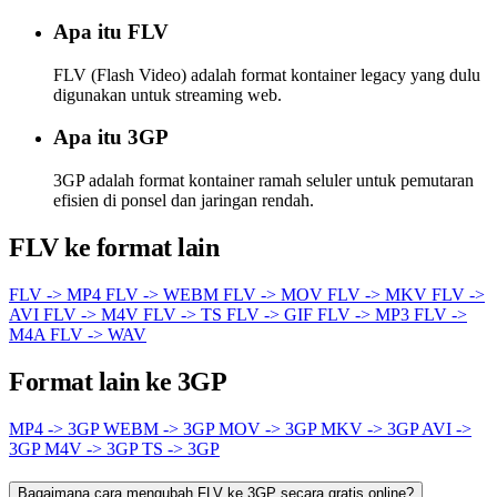
Apa itu FLV
FLV (Flash Video) adalah format kontainer legacy yang dulu
digunakan untuk streaming web.
Apa itu 3GP
3GP adalah format kontainer ramah seluler untuk pemutaran
efisien di ponsel dan jaringan rendah.
FLV ke format lain
FLV -> MP4
FLV -> WEBM
FLV -> MOV
FLV -> MKV
FLV ->
AVI
FLV -> M4V
FLV -> TS
FLV -> GIF
FLV -> MP3
FLV ->
M4A
FLV -> WAV
Format lain ke 3GP
MP4 -> 3GP
WEBM -> 3GP
MOV -> 3GP
MKV -> 3GP
AVI ->
3GP
M4V -> 3GP
TS -> 3GP
Bagaimana cara mengubah FLV ke 3GP secara gratis online?