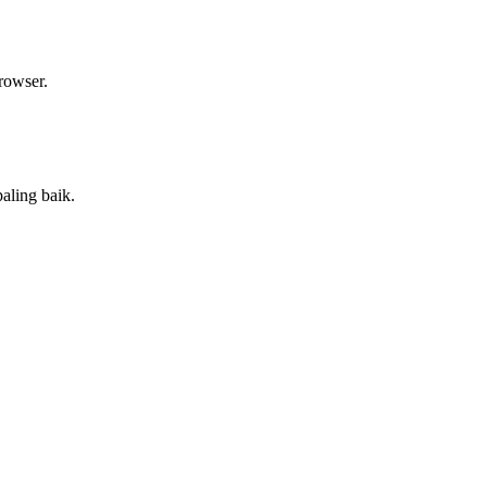
rowser.
aling baik.
.