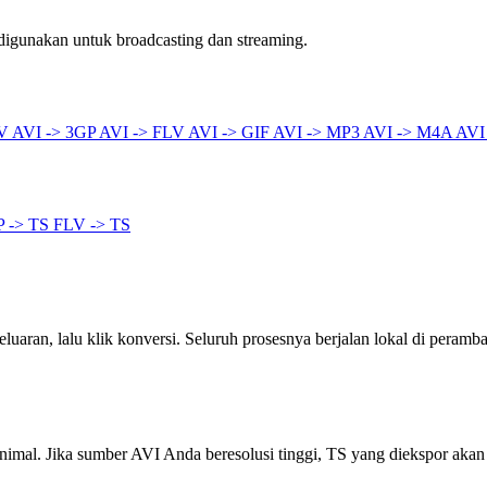
igunakan untuk broadcasting dan streaming.
4V
AVI -> 3GP
AVI -> FLV
AVI -> GIF
AVI -> MP3
AVI -> M4A
AVI
P -> TS
FLV -> TS
eluaran, lalu klik konversi. Seluruh prosesnya berjalan lokal di peramba
nimal. Jika sumber AVI Anda beresolusi tinggi, TS yang diekspor aka