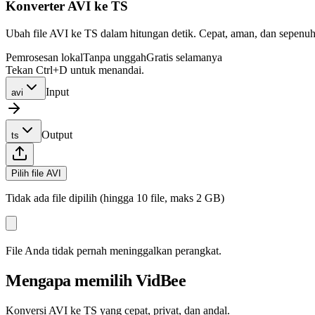
Konverter AVI ke TS
Ubah file AVI ke TS dalam hitungan detik. Cepat, aman, dan sepenuhn
Pemrosesan lokal
Tanpa unggah
Gratis selamanya
Tekan Ctrl+D untuk menandai.
Input
avi
Output
ts
Pilih file AVI
Tidak ada file dipilih (hingga 10 file, maks 2 GB)
File Anda tidak pernah meninggalkan perangkat.
Mengapa memilih VidBee
Konversi AVI ke TS yang cepat, privat, dan andal.