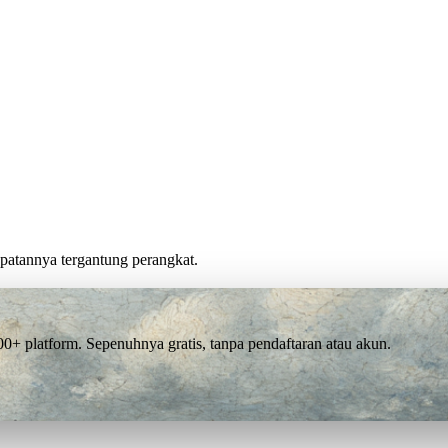
cepatannya tergantung perangkat.
 platform. Sepenuhnya gratis, tanpa pendaftaran atau akun.