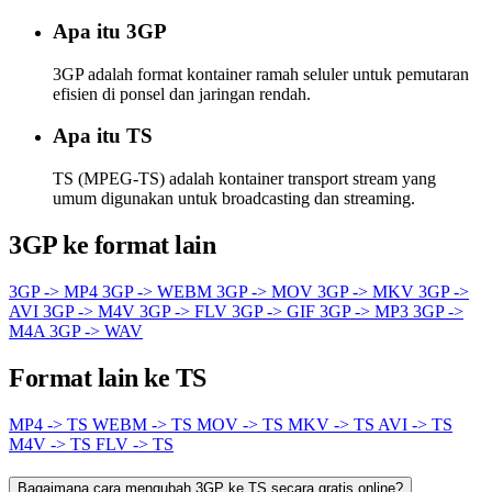
Apa itu 3GP
3GP adalah format kontainer ramah seluler untuk pemutaran
efisien di ponsel dan jaringan rendah.
Apa itu TS
TS (MPEG-TS) adalah kontainer transport stream yang
umum digunakan untuk broadcasting dan streaming.
3GP ke format lain
3GP -> MP4
3GP -> WEBM
3GP -> MOV
3GP -> MKV
3GP ->
AVI
3GP -> M4V
3GP -> FLV
3GP -> GIF
3GP -> MP3
3GP ->
M4A
3GP -> WAV
Format lain ke TS
MP4 -> TS
WEBM -> TS
MOV -> TS
MKV -> TS
AVI -> TS
M4V -> TS
FLV -> TS
Bagaimana cara mengubah 3GP ke TS secara gratis online?