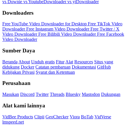
vs Downie
vs YoutubeDownloader
vs ytDownloader
Downloaders
Free YouTube Video Downloader for Desktop
Free TikTok Video
Downloader
Free Instagram Video Downloader
Free Twitter / X
Video Downloader
Free Bilibili Video Downloader
Free Facebook
Video Downloader
Sumber Daya
Beranda
About
Unduh gratis
Fitur
Alat
Resources
Situs yang
didukung
Docker
Catatan pembaruan
Dokumentasi
GitHub
Kebijakan Privasi
Syarat dan Ketentuan
Perusahaan
Masukan
Discord
Twitter
Threads
Bluesky
Mastodon
Dukungan
Alat kami lainnya
VidBee Products
Clipii
GeoChecker
Viora
BoTab
VidVerse
lmspeed.net