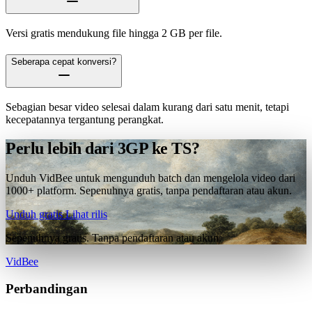
Versi gratis mendukung file hingga 2 GB per file.
Seberapa cepat konversi?
Sebagian besar video selesai dalam kurang dari satu menit, tetapi
kecepatannya tergantung perangkat.
Perlu lebih dari 3GP ke TS?
Unduh VidBee untuk mengunduh batch dan mengelola video dari
1000+ platform. Sepenuhnya gratis, tanpa pendaftaran atau akun.
Unduh gratis
Lihat rilis
Sepenuhnya gratis. Tanpa pendaftaran atau akun.
VidBee
Perbandingan