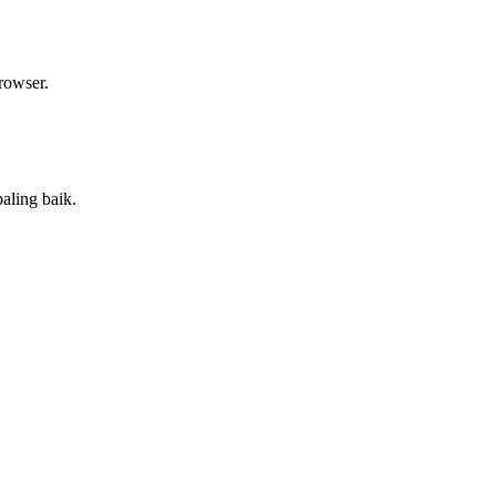
rowser.
aling baik.
.