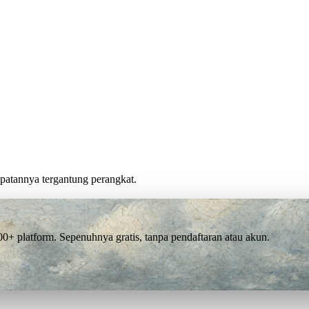
cepatannya tergantung perangkat.
 platform. Sepenuhnya gratis, tanpa pendaftaran atau akun.