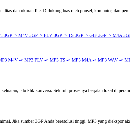
litas dan ukuran file. Didukung luas oleh ponsel, komputer, dan pem
VI
3GP -> M4V
3GP -> FLV
3GP -> TS
3GP -> GIF
3GP -> M4A
3G
 MP3
M4V -> MP3
FLV -> MP3
TS -> MP3
M4A -> MP3
WAV -> M
keluaran, lalu klik konversi. Seluruh prosesnya berjalan lokal di peram
inimal. Jika sumber 3GP Anda beresolusi tinggi, MP3 yang diekspor a