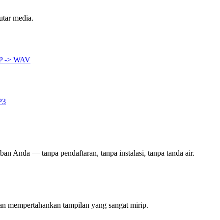
utar media.
P -> WAV
P3
ban Anda — tanpa pendaftaran, tanpa instalasi, tanpa tanda air.
kan mempertahankan tampilan yang sangat mirip.