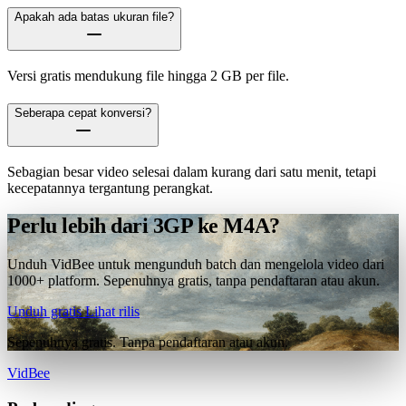
Apakah ada batas ukuran file?
Versi gratis mendukung file hingga 2 GB per file.
Seberapa cepat konversi?
Sebagian besar video selesai dalam kurang dari satu menit, tetapi
kecepatannya tergantung perangkat.
Perlu lebih dari 3GP ke M4A?
Unduh VidBee untuk mengunduh batch dan mengelola video dari
1000+ platform. Sepenuhnya gratis, tanpa pendaftaran atau akun.
Unduh gratis
Lihat rilis
Sepenuhnya gratis. Tanpa pendaftaran atau akun.
VidBee