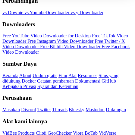
Perbandingan
vs Downie
vs YoutubeDownloader
vs ytDownloader
Downloaders
Free YouTube Video Downloader for Desktop
Free TikTok Video
Downloader
Free Instagram Video Downloader
Free Twitter / X
Video Downloader
Free Bilibili Video Downloader
Free Facebook
Video Downloader
Sumber Daya
Beranda
About
Unduh gratis
Fitur
Alat
Resources
Situs yang
didukung
Docker
Catatan pembaruan
Dokumentasi
GitHub
Kebijakan Privasi
Syarat dan Ketentuan
Perusahaan
Masukan
Discord
Twitter
Threads
Bluesky
Mastodon
Dukungan
Alat kami lainnya
VidBee Products
Clipii
GeoChecker
Viora
BoTab
VidVerse