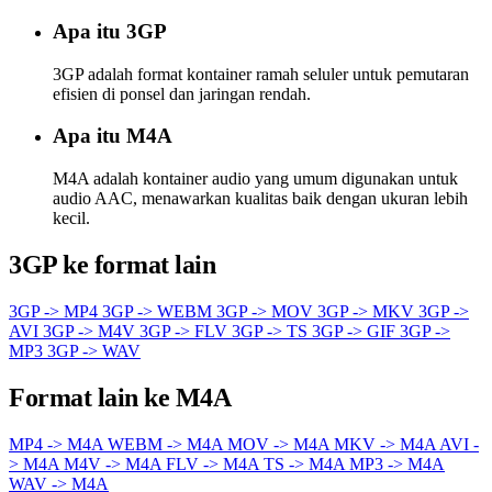
Apa itu 3GP
3GP adalah format kontainer ramah seluler untuk pemutaran
efisien di ponsel dan jaringan rendah.
Apa itu M4A
M4A adalah kontainer audio yang umum digunakan untuk
audio AAC, menawarkan kualitas baik dengan ukuran lebih
kecil.
3GP ke format lain
3GP -> MP4
3GP -> WEBM
3GP -> MOV
3GP -> MKV
3GP ->
AVI
3GP -> M4V
3GP -> FLV
3GP -> TS
3GP -> GIF
3GP ->
MP3
3GP -> WAV
Format lain ke M4A
MP4 -> M4A
WEBM -> M4A
MOV -> M4A
MKV -> M4A
AVI -
> M4A
M4V -> M4A
FLV -> M4A
TS -> M4A
MP3 -> M4A
WAV -> M4A