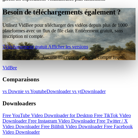
Besoin de téléchargements également ?
Utilisez VidBee pour télécharger des vidéos depuis plus de 1000
plateformes avec un flux de file clair. Entièrement gratuit, sans
inscription ni compte.
Téléchargement gratuit
Afficher les versions
Entièrement gratuit. Aucune inscription ni aucun compte requis.
VidBee
Comparaisons
vs Downie
vs YoutubeDownloader
vs ytDownloader
Downloaders
Free YouTube Video Downloader for Desktop
Free TikTok Video
Downloader
Free Instagram Video Downloader
Free Twitter / X
Video Downloader
Free Bilibili Video Downloader
Free Facebook
Video Downloader