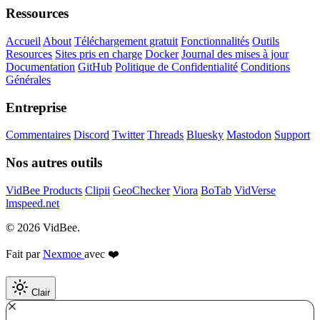
Ressources
Accueil
About
Téléchargement gratuit
Fonctionnalités
Outils
Resources
Sites pris en charge
Docker
Journal des mises à jour
Documentation
GitHub
Politique de Confidentialité
Conditions
Générales
Entreprise
Commentaires
Discord
Twitter
Threads
Bluesky
Mastodon
Support
Nos autres outils
VidBee Products
Clipii
GeoChecker
Viora
BoTab
VidVerse
lmspeed.net
© 2026 VidBee.
Fait par
Nexmoe
avec ❤️
Clair