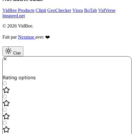
VidBee Products
Clipii
GeoChecker
Viora
BoTab
VidVerse
lmspeed.net
© 2026 VidBee.
Fait par
Nexmoe
avec ❤️
Clair
Required
How do you like this tool?
Rating options