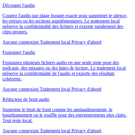
Découper l'audio
Coupez l'audio par plage horaire exacte pour supprimer le silence,
les erreurs ou les sections supplémentaires. Le traitement local
préserve la confidentialité des fichiers et exporte rapidement des
clips propres.
Aucune connexion
Traitement local
Privacy d'abord
Fusionner l'audio
Fusionnez plusieurs fichiers audio en une seule piste pour des
podcasts, des mixages ou des listes de lecture. Le traitement local
préserve la confidentialité de l'audio et exporte des résultats
cohérents.
Aucune connexion
Traitement local
Privacy d'abord
Réducteur de bruit audio
Supprime le bruit de fond comme les applaudissements, le
bourdonnement ou le souffle pour des enregistrements plus clairs.
Tout reste local.
Aucune connexion
Traitement local
Privacy d'abord