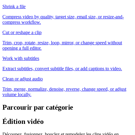
Shrink a file
Compress video by quality, target size, email size, or resize-and-
compress workflow.
Cut or reshape a clip
Trim, crop, rotate, resize, loop, mirror, or change speed without
opening a full editor.
Work with subtitles
Extract subtitles, convert subtitle files, or add captions to video.
Clean or adjust audio
Trim, merge, normalize, denoise, reverse, change speed, or adjust
volume locally.
Parcourir par catégorie
Édition vidéo
Découpez, fusionnez, bouclez et remodelez les clips vidéo en