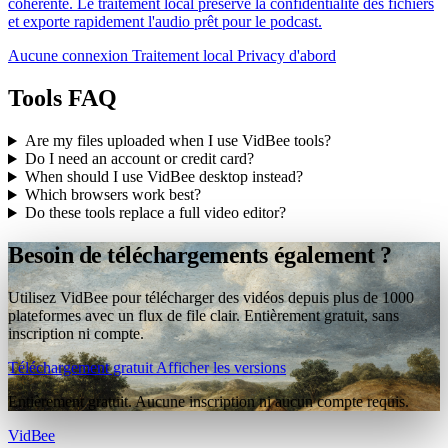
cohérente. Le traitement local préserve la confidentialité des fichiers
et exporte rapidement l'audio prêt pour le podcast.
Aucune connexion
Traitement local
Privacy d'abord
Tools FAQ
Are my files uploaded when I use VidBee tools?
Do I need an account or credit card?
When should I use VidBee desktop instead?
Which browsers work best?
Do these tools replace a full video editor?
Besoin de téléchargements également ?
Utilisez VidBee pour télécharger des vidéos depuis plus de 1000
plateformes avec un flux de file clair. Entièrement gratuit, sans
inscription ni compte.
Téléchargement gratuit
Afficher les versions
Entièrement gratuit. Aucune inscription ni aucun compte requis.
VidBee