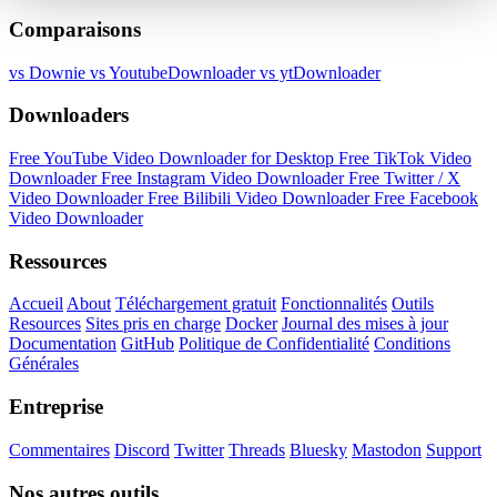
Comparaisons
vs Downie
vs YoutubeDownloader
vs ytDownloader
Downloaders
Free YouTube Video Downloader for Desktop
Free TikTok Video
Downloader
Free Instagram Video Downloader
Free Twitter / X
Video Downloader
Free Bilibili Video Downloader
Free Facebook
Video Downloader
Ressources
Accueil
About
Téléchargement gratuit
Fonctionnalités
Outils
Resources
Sites pris en charge
Docker
Journal des mises à jour
Documentation
GitHub
Politique de Confidentialité
Conditions
Générales
Entreprise
Commentaires
Discord
Twitter
Threads
Bluesky
Mastodon
Support
Nos autres outils