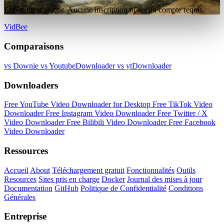
Entièrement gratuit. Aucune inscription ni aucun compte requis.
VidBee
Comparaisons
vs Downie
vs YoutubeDownloader
vs ytDownloader
Downloaders
Free YouTube Video Downloader for Desktop
Free TikTok Video
Downloader
Free Instagram Video Downloader
Free Twitter / X
Video Downloader
Free Bilibili Video Downloader
Free Facebook
Video Downloader
Ressources
Accueil
About
Téléchargement gratuit
Fonctionnalités
Outils
Resources
Sites pris en charge
Docker
Journal des mises à jour
Documentation
GitHub
Politique de Confidentialité
Conditions
Générales
Entreprise