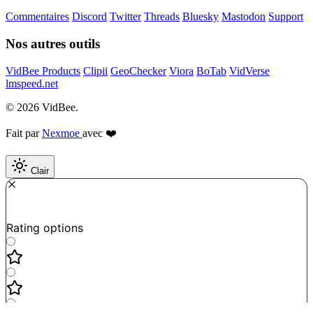
Commentaires
Discord
Twitter
Threads
Bluesky
Mastodon
Support
Nos autres outils
VidBee Products
Clipii
GeoChecker
Viora
BoTab
VidVerse
lmspeed.net
© 2026 VidBee.
Fait par
Nexmoe
avec ❤️
Clair
Required
How do you like this tool?
Rating options