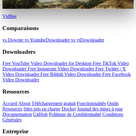
Entièrement gratuit. Aucune inscription ni aucun compte requis.
VidBee
Comparaisons
vs Downie
vs YoutubeDownloader
vs ytDownloader
Downloaders
Free YouTube Video Downloader for Desktop
Free TikTok Video
Downloader
Free Instagram Video Downloader
Free Twitter / X
Video Downloader
Free Bilibili Video Downloader
Free Facebook
Video Downloader
Ressources
Accueil
About
Téléchargement gratuit
Fonctionnalités
Outils
Resources
Sites pris en charge
Docker
Journal des mises à jour
Documentation
GitHub
Politique de Confidentialité
Conditions
Générales
Entreprise