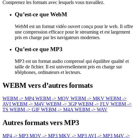
Comprenez les formats avec lesquels vous travaillez.
Qu’est-ce que WebM
WebM est un format vidéo ouvert conçu pour le web. Il offre
une compression efficace pour le streaming et est largement
pris en charge par les navigateurs modernes.
Qu’est-ce que MP3
MP3 est un format audio compressé qui équilibre qualité et
taille de fichier. Il est universellement pris en charge sur
téléphones, ordinateurs et lecteurs.
WEBM vers d’autres formats
WEBM -> MP4
WEBM -> MOV
WEBM -> MKV
WEBM ->
AVI
WEBM -> M4V
WEBM -> 3GP
WEBM -> FLV
WEBM ->
TS
WEBM -> GIF
WEBM -> M4A
WEBM -> WAV
Autres formats vers MP3
MP4 -> MP3
MOV -> MP3
MKV -> MP3
AVI -> MP3
M4V ->