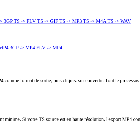
-> 3GP
TS -> FLV
TS -> GIF
TS -> MP3
TS -> M4A
TS -> WAV
 MP4
3GP -> MP4
FLV -> MP4
P4 comme format de sortie, puis cliquez sur convertir. Tout le processus
ment minime. Si votre TS source est en haute résolution, l'export MP4 co