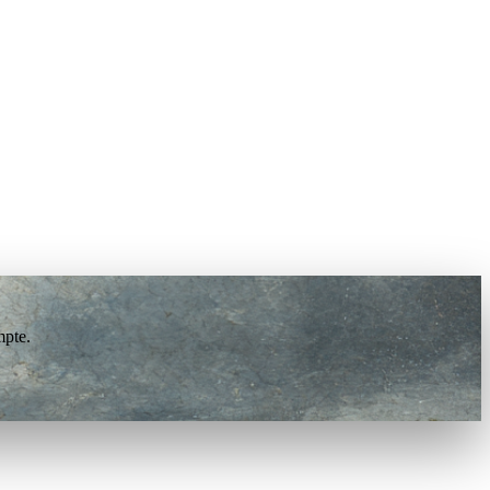
mpte.