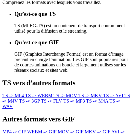
Comprenez les formats avec lesquels vous travaillez.
Qu’est-ce que TS
TS (MPEG-TS) est un conteneur de transport couramment
utilisé pour la diffusion et le streaming.
Qu’est-ce que GIF
GIF (Graphics Interchange Format) est un format d’image
prenant en charge l’animation. Les GIF sont populaires pour
de courtes animations en boucle et largement utilisés sur les
réseaux sociaux et sites web.
TS vers d’autres formats
TS -> MP4
TS -> WEBM
TS -> MOV
TS -> MKV
TS -> AVI
TS
-> M4V
TS -> 3GP
TS -> FLV
TS -> MP3
TS -> M4A
TS ->
WAV
Autres formats vers GIF
MP4 -> GIF
WEBM -> GIF
MOV -> GIF
MKV -> GIF
AVI ->