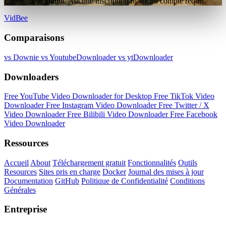
Entièrement gratuit. Aucune inscription ni aucun compte requis.
VidBee
Comparaisons
vs Downie
vs YoutubeDownloader
vs ytDownloader
Downloaders
Free YouTube Video Downloader for Desktop
Free TikTok Video
Downloader
Free Instagram Video Downloader
Free Twitter / X
Video Downloader
Free Bilibili Video Downloader
Free Facebook
Video Downloader
Ressources
Accueil
About
Téléchargement gratuit
Fonctionnalités
Outils
Resources
Sites pris en charge
Docker
Journal des mises à jour
Documentation
GitHub
Politique de Confidentialité
Conditions
Générales
Entreprise