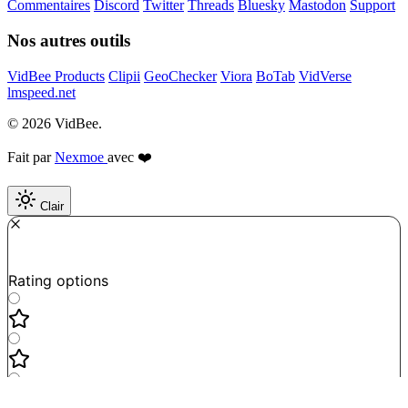
Commentaires
Discord
Twitter
Threads
Bluesky
Mastodon
Support
Nos autres outils
VidBee Products
Clipii
GeoChecker
Viora
BoTab
VidVerse
lmspeed.net
© 2026 VidBee.
Fait par
Nexmoe
avec ❤️
Clair
Required
How do you like this tool?
Rating options