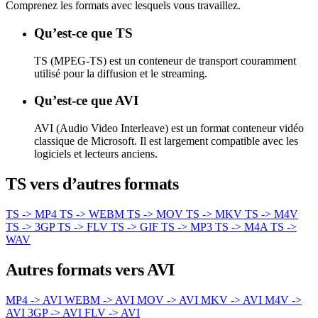
Comprenez les formats avec lesquels vous travaillez.
Qu’est-ce que TS
TS (MPEG-TS) est un conteneur de transport couramment
utilisé pour la diffusion et le streaming.
Qu’est-ce que AVI
AVI (Audio Video Interleave) est un format conteneur vidéo
classique de Microsoft. Il est largement compatible avec les
logiciels et lecteurs anciens.
TS vers d’autres formats
TS -> MP4
TS -> WEBM
TS -> MOV
TS -> MKV
TS -> M4V
TS -> 3GP
TS -> FLV
TS -> GIF
TS -> MP3
TS -> M4A
TS ->
WAV
Autres formats vers AVI
MP4 -> AVI
WEBM -> AVI
MOV -> AVI
MKV -> AVI
M4V ->
AVI
3GP -> AVI
FLV -> AVI