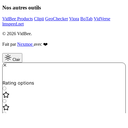
Nos autres outils
VidBee Products
Clipii
GeoChecker
Viora
BoTab
VidVerse
lmspeed.net
© 2026 VidBee.
Fait par
Nexmoe
avec ❤️
Clair
Required
How do you like this tool?
Rating options