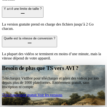
Y a-t-il une limite de taille ?
La version gratuite prend en charge des fichiers jusqu’à 2 Go
chacun.
Quelle est la vitesse de conversion ?
La plupart des vidéos se terminent en moins d’une minute, mais la
vitesse dépend de votre appareil.
Besoin de plus que TS vers AVI ?
Téléchargez VidBee pour télécharger et gérer des vidéos par lots
depuis plus de 1000 plateformes. Entièrement gratuit, sans
inscription ni compte.
Téléchargement gratuit
Voir les versions
Entièrement gratuit. Aucune inscription ni aucun compte requis.