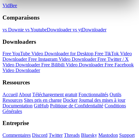
VidBee
Comparaisons
vs Downie
vs YoutubeDownloader
vs ytDownloader
Downloaders
Free YouTube Video Downloader for Desktop
Free TikTok Video
Downloader
Free Instagram Video Downloader
Free Twitter / X
Video Downloader
Free Bilibili Video Downloader
Free Facebook
Video Downloader
Ressources
Accueil
About
Téléchargement gratuit
Fonctionnalités
Outils
Resources
Sites pris en charge
Docker
Journal des mises à jour
Documentation
GitHub
Politique de Confidentialité
Conditions
Générales
Entreprise
Commentaires
Discord
Twitter
Threads
Bluesky
Mastodon
Support