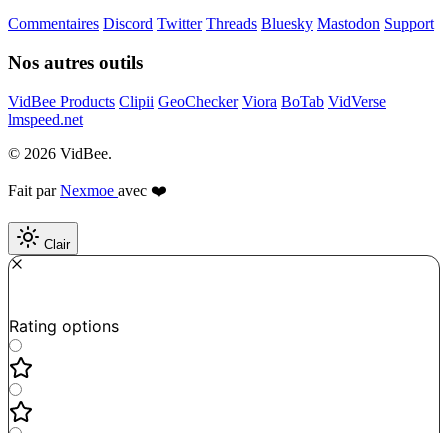
Commentaires
Discord
Twitter
Threads
Bluesky
Mastodon
Support
Nos autres outils
VidBee Products
Clipii
GeoChecker
Viora
BoTab
VidVerse
lmspeed.net
© 2026 VidBee.
Fait par
Nexmoe
avec ❤️
Clair
Required
How do you like this tool?
Rating options