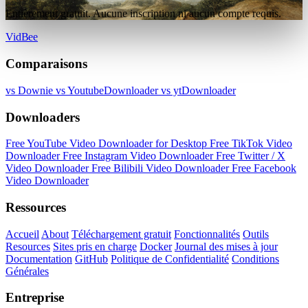
Entièrement gratuit. Aucune inscription ni aucun compte requis.
VidBee
Comparaisons
vs Downie
vs YoutubeDownloader
vs ytDownloader
Downloaders
Free YouTube Video Downloader for Desktop
Free TikTok Video
Downloader
Free Instagram Video Downloader
Free Twitter / X
Video Downloader
Free Bilibili Video Downloader
Free Facebook
Video Downloader
Ressources
Accueil
About
Téléchargement gratuit
Fonctionnalités
Outils
Resources
Sites pris en charge
Docker
Journal des mises à jour
Documentation
GitHub
Politique de Confidentialité
Conditions
Générales
Entreprise