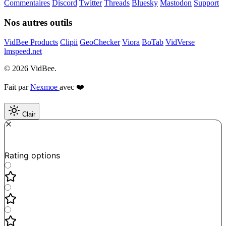
Commentaires
Discord
Twitter
Threads
Bluesky
Mastodon
Support
Nos autres outils
VidBee Products
Clipii
GeoChecker
Viora
BoTab
VidVerse
lmspeed.net
© 2026 VidBee.
Fait par
Nexmoe
avec ❤️
Clair
Required
How do you like this tool?
Rating options