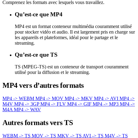
Comprenez les formats avec lesquels vous travaillez.
Qu’est-ce que MP4
MP4 est un format conteneur multimédia couramment utilisé
pour stocker vidéo et audio. Il est largement pris en charge sur
les appareils et plateformes, idéal pour le partage et le
streaming.
Qu’est-ce que TS
TS (MPEG-TS) est un conteneur de transport couramment
utilisé pour la diffusion et le streaming.
MP4 vers d’autres formats
MP4 -> WEBM
MP4 -> MOV
MP4 -> MKV
MP4 -> AVI
MP4 ->
M4V
MP4 -> 3GP
MP4 -> FLV
MP4 -> GIF
MP4 -> MP3
MP4 ->
M4A
MP4 -> WAV
Autres formats vers TS
WEBM -> TS
MOV -> TS
MKV -> TS
AVI -> TS
M4V -> TS