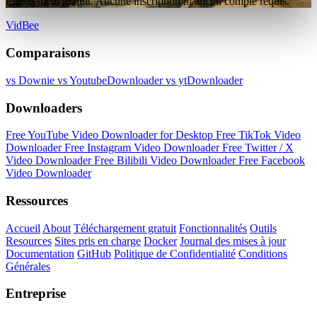
Entièrement gratuit. Aucune inscription ni aucun compte requis.
VidBee
Comparaisons
vs Downie
vs YoutubeDownloader
vs ytDownloader
Downloaders
Free YouTube Video Downloader for Desktop
Free TikTok Video
Downloader
Free Instagram Video Downloader
Free Twitter / X
Video Downloader
Free Bilibili Video Downloader
Free Facebook
Video Downloader
Ressources
Accueil
About
Téléchargement gratuit
Fonctionnalités
Outils
Resources
Sites pris en charge
Docker
Journal des mises à jour
Documentation
GitHub
Politique de Confidentialité
Conditions
Générales
Entreprise