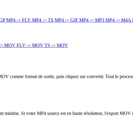
3GP
MP4 -> FLV
MP4 -> TS
MP4 -> GIF
MP4 -> MP3
MP4 -> M4A
 -> MOV
FLV -> MOV
TS -> MOV
 MOV comme format de sortie, puis cliquez sur convertir. Tout le proces
ement minime. Si votre MP4 source est en haute résolution, l'export MOV 