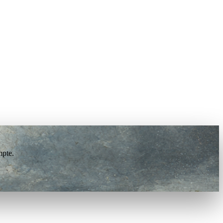
mpte.