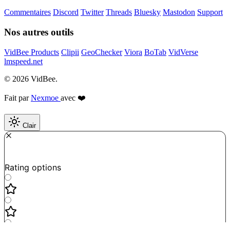
Commentaires
Discord
Twitter
Threads
Bluesky
Mastodon
Support
Nos autres outils
VidBee Products
Clipii
GeoChecker
Viora
BoTab
VidVerse
lmspeed.net
© 2026 VidBee.
Fait par
Nexmoe
avec ❤️
Clair
Required
How do you like this tool?
Rating options