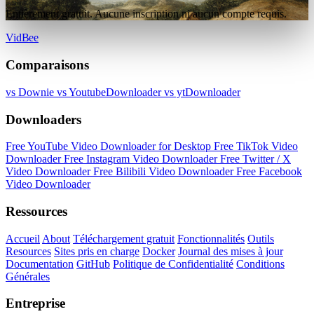
Entièrement gratuit. Aucune inscription ni aucun compte requis.
VidBee
Comparaisons
vs Downie
vs YoutubeDownloader
vs ytDownloader
Downloaders
Free YouTube Video Downloader for Desktop
Free TikTok Video
Downloader
Free Instagram Video Downloader
Free Twitter / X
Video Downloader
Free Bilibili Video Downloader
Free Facebook
Video Downloader
Ressources
Accueil
About
Téléchargement gratuit
Fonctionnalités
Outils
Resources
Sites pris en charge
Docker
Journal des mises à jour
Documentation
GitHub
Politique de Confidentialité
Conditions
Générales
Entreprise